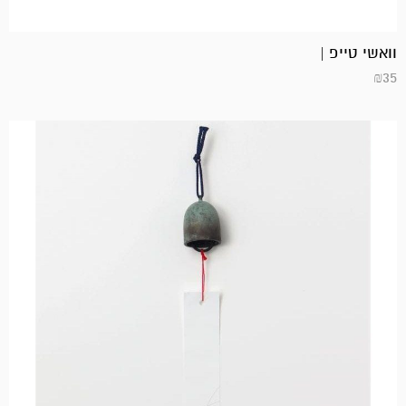
וואשי טייפ |
₪
35