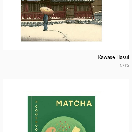
Kawase Hasui
₪
295