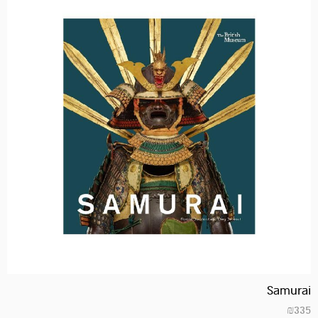
Samurai
₪
335