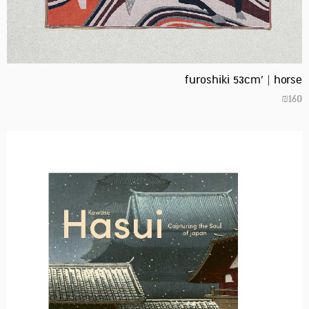
furoshiki 53cm' | horse
₪
160