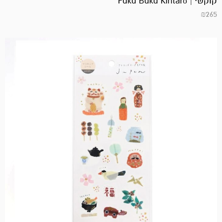
קוקשי | Fuku Buku Kintarō
₪
265