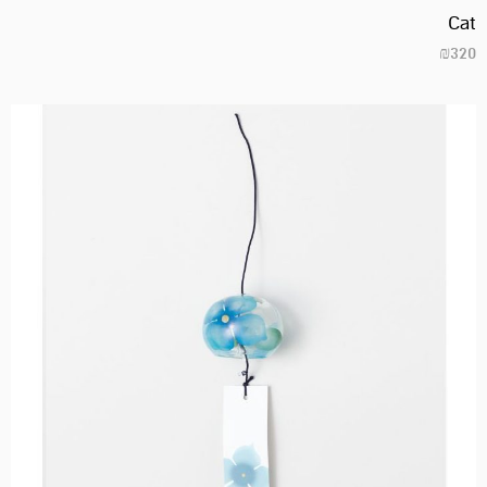
Cat
₪
320