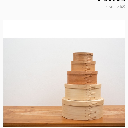
₪
149
₪
190