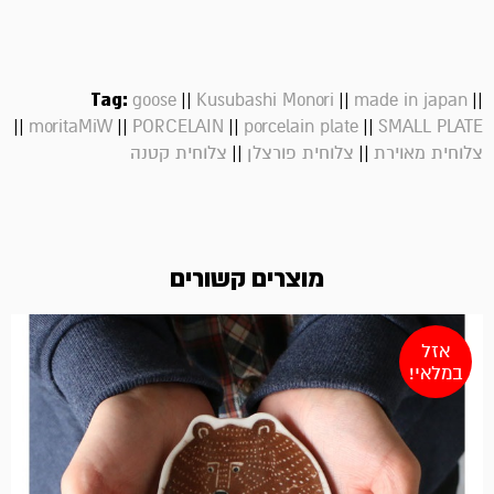
Tag:
||
||
||
goose
Kusubashi Monori
made in japan
||
||
||
||
moritaMiW
PORCELAIN
porcelain plate
SMALL PLATE
||
||
צלוחית מאוירת
צלוחית פורצלן
צלוחית קטנה
מוצרים קשורים
אזל
במלאי!