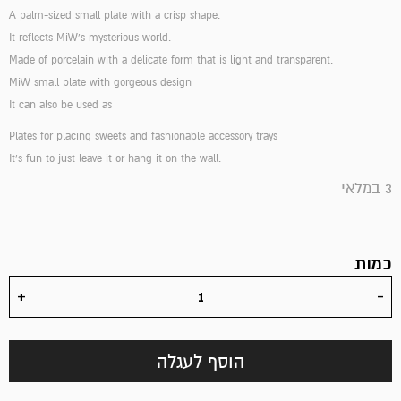
A palm-sized small plate with a crisp shape.
It reflects MiW's mysterious world.
Made of porcelain with a delicate form that is light and transparent.
MiW small plate with gorgeous design
It can also be used as
Plates for placing sweets and fashionable accessory trays
It's fun to just leave it or hang it on the wall.
3 במלאי
כמות
הוסף לעגלה