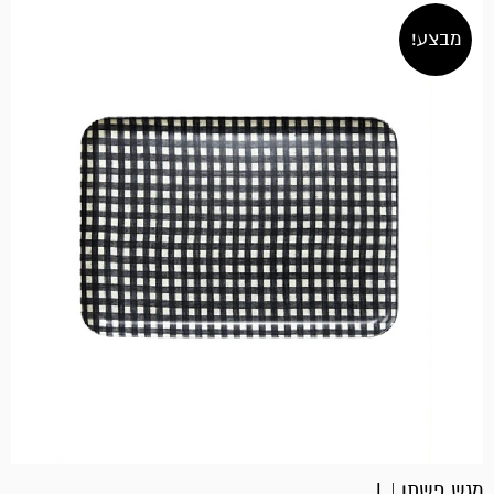
מבצע!
מגש פשתן | L