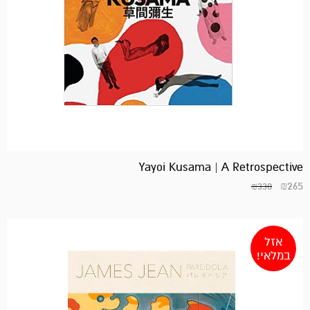
Yayoi Kusama | A Retrospective
₪
265
₪
330
אזל
במלאי!