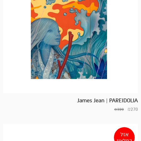
James Jean | PAREIDOLIA
₪
270
₪
320
אזל
במלאי!