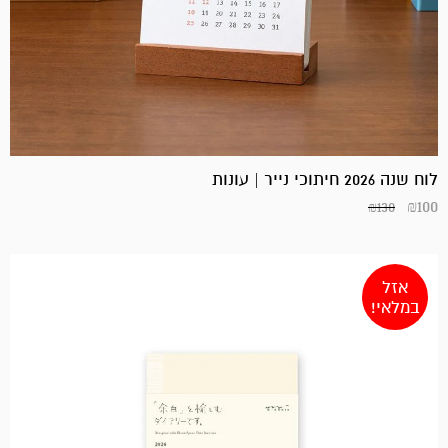
המחיר
המחיר
הנוכחי
המקורי
היה:
הוא:
₪39.
₪29.
לוח שנה 2026 חיתוכי נייר | עונות
₪
100
₪
130
אזל
במלאי!