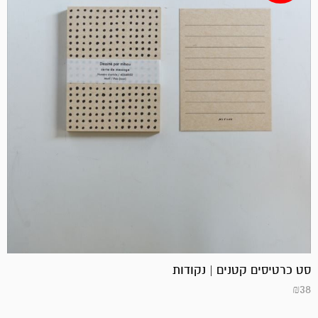
המחיר
המחיר
הנוכחי
המקורי
היה:
הוא:
₪50.
₪45.
סט כרטיסים קטנים | נקודות
₪
38