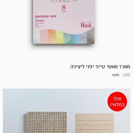
המחיר
המחיר
הנוכחי
המקורי
היה:
הוא:
₪235.
₪295.
מארז וואשי טייפ יפני ליצירה
₪
65
₪
85
אזל
במלאי!