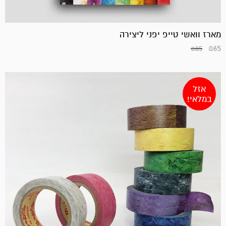
הנוכחי
המקורי
היה:
הוא:
₪285.
₪240.
מארז וואשי טייפ יפני ליצירה
₪
65
₪
85
אזל
במלאי!