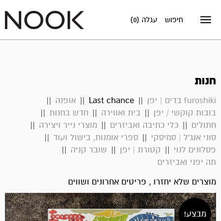
חיפוש
עגלה (0)
Toggle
navigation
חנות
furoshiki בדים | יפן
Last chance
אופנה
בובות קוקשי / יפן
בית ואווירה
חדש בחנות
המחיר
המחיר
חתולים
כלי כתיבה ואביזרים
מוצרי נייר ויצירה
הנוכחי
המקורי
סוני אנג'ל | סמיסקי
ספרי אומנות, בישול ועוד
היה:
הוא:
פסלונים לנוי
קטורת | יפן
שובר קניה
₪39.
₪29.
תה יפני ואביזרים
מוצרים שלא יחזרו , פריטים אחרונים ושווים
מבצע!