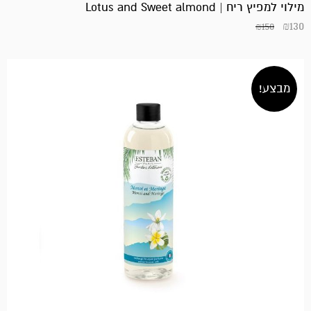
₪550.
₪400.
מילוי למפיץ ריח | Lotus and Sweet almond
₪
130
₪
150
מבצע!