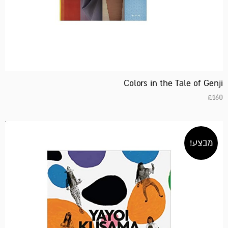
המחיר
המחיר
הנוכחי
המקורי
היה:
הוא:
₪168.
₪110.
Colors in the Tale of Genji
₪
160
מבצע!