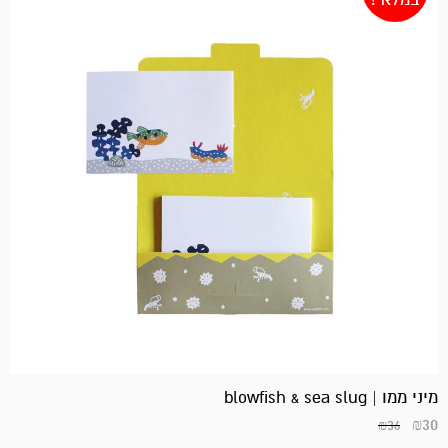
המחיר
המחיר
הנוכחי
המקורי
היה:
הוא:
₪300.
₪260.
מיני ממו | blowfish & sea slug
₪
30
₪
36