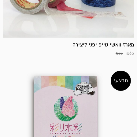
המחיר
המחיר
הנוכחי
המקורי
היה:
הוא:
₪255.
₪215.
מארז וואשי טייפ יפני ליצירה
₪
65
₪
85
מבצע!