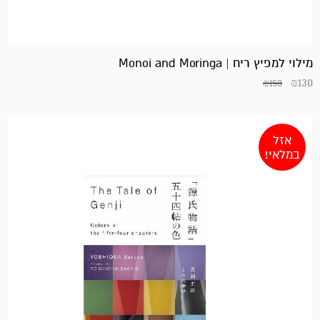
המחיר
המחיר
הנוכחי
המקורי
היה:
הוא:
₪125.
₪170.
מילוי למפיץ ריח | Monoi and Moringa
₪
130
₪
150
אזל
במלאי!