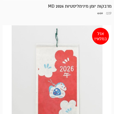
₪39.
₪29.
מדבקות יומן מינימליסטיות MD 2026
₪
19
₪
39
אזל
במלאי!