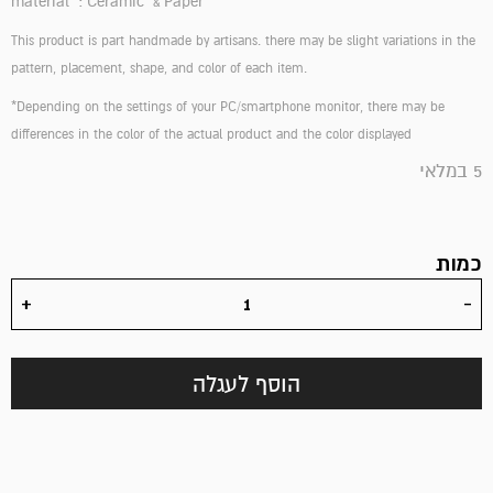
material : Ceramic & Paper
This product is part handmade by artisans. there may be slight variations in the
pattern, placement, shape, and color of each item.
*Depending on the settings of your PC/smartphone monitor, there may be
differences in the color of the actual product and the color displayed
5 במלאי
כמות
הוסף לעגלה