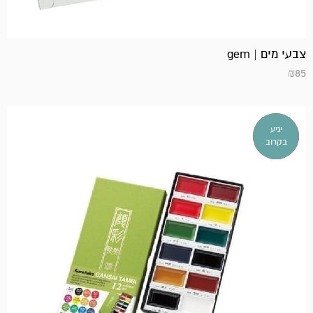
צבעי מים | gem
₪
85
אזל
יגיע
במלאי!
בקרוב