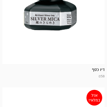
דיו כסף
₪
58
אזל
במלאי!