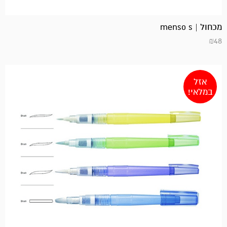
מכחול | menso s
₪
48
אזל
במלאי!