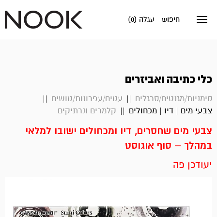
חיפוש
עגלה (0)
Toggle
navigation
כלי כתיבה ואביזרים
סימניות/מגנטים/סרגלים
עטים/עפרונות/טושים
צבעי מים | דיו | מכחולים
קלמרים ונרתיקים
צבעי מים שחסרים, דיו ומכחולים ישובו למלאי
במהלך – סוף אוגוסט
יעודכן פה