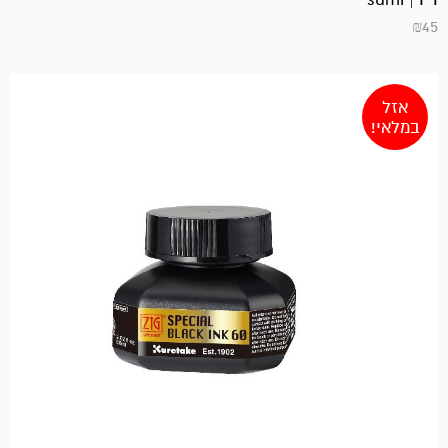
₪
45
אזל
במלאי!