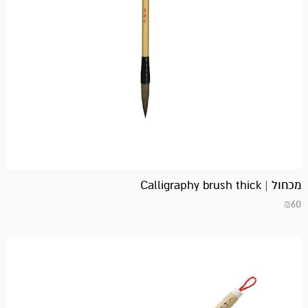
מכחול | Calligraphy brush thick
₪
60