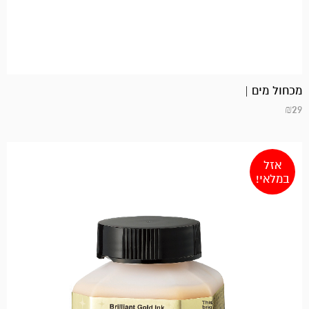
מכחול מים |
₪
29
אזל
במלאי!