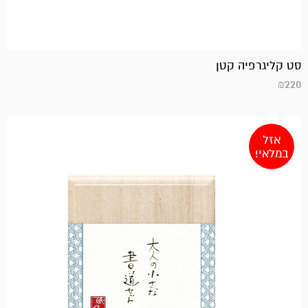
סט קליגרפיה קטן
₪
220
אזל
במלאי!