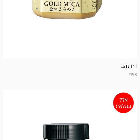
דיו זהב
₪
58
אזל
במלאי!