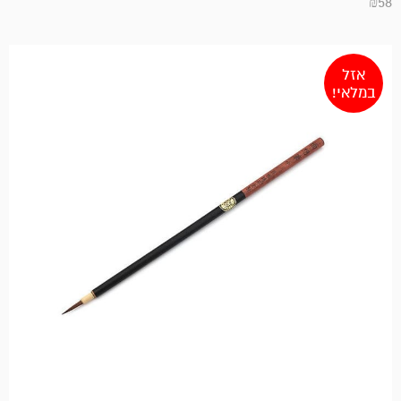
₪
58
אזל
במלאי!