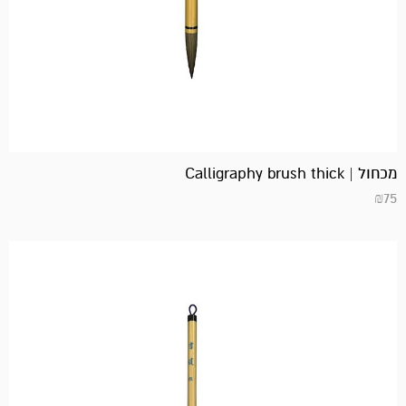
מכחול | Calligraphy brush thick
₪
75