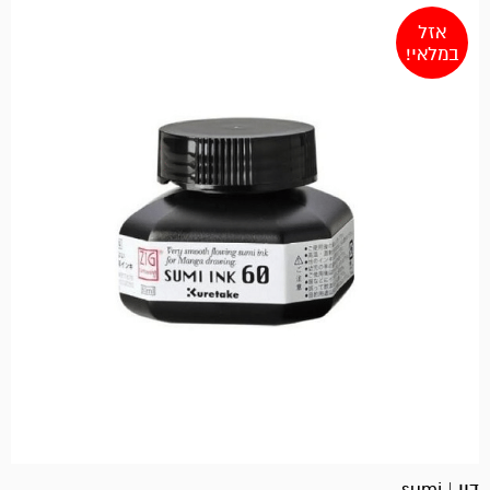
אזל
במלאי!
דיו | sumi