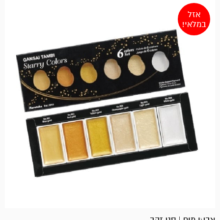
אזל
במלאי!
צבעי מים | סט זהב