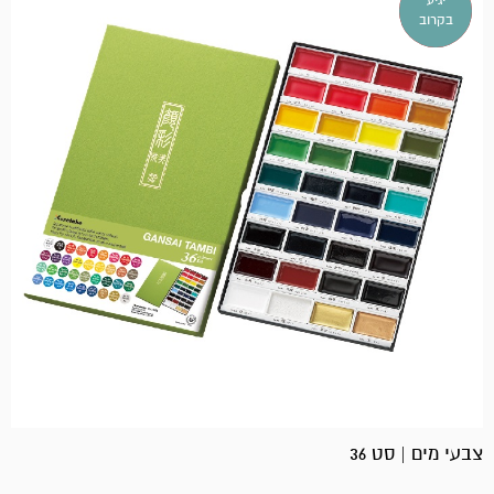
אזל
יגיע
במלאי!
בקרוב
צבעי מים | סט 36