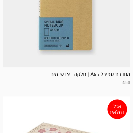
מחברת ספירלה A5 | חלקה | צבעי מים
₪
50
אזל
במלאי!