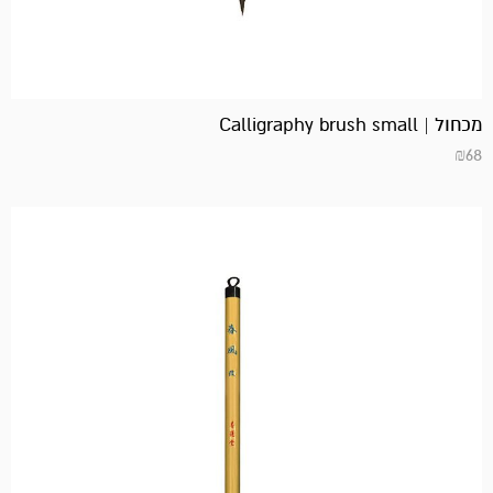
מכחול | Calligraphy brush small
₪
68