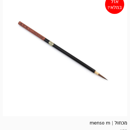
אזל
במלאי!
מכחול | menso m