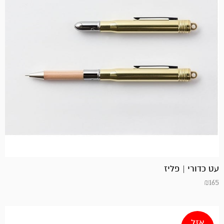
עט כדורי | פליז
₪
165
אזל