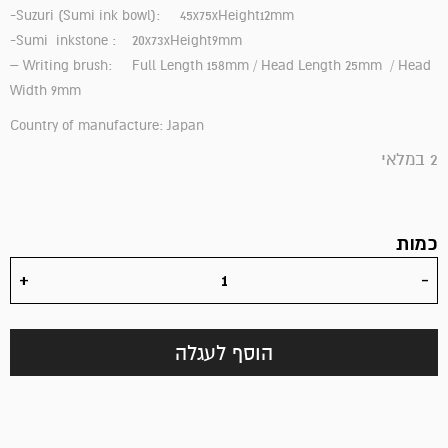
-Suzuri (Sumi ink bowl): 45x75xHeight12mm
-Sumi inkstone : 20x73xHeight9mm
– Writing brush: Full Length 158mm / Head Length 25mm / Head
Width 9mm
Country of manufacture: Japan
2 במלאי
כמות
הוסף לעגלה