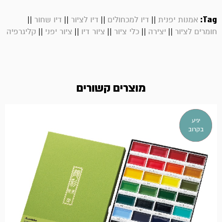
||
||
||
||
Tag:
אמנות יפנית
דיו למכחולים
דיו לציור
דיו שחור
||
||
||
||
||
חומרים לציור
יצירה
כלי ציור
ציור דיו
ציור יפני
קליגרפיה
מוצרים קשורים
אזל
יגיע
במלאי!
בקרוב