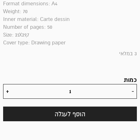
Format dimensions: A4
Weight: 70
Inner material: Carte dessin
Number of pages: 50
Size: 21X29,7
Cover type: Drawing paper
3 במלאי
כמות
הוסף לעגלה