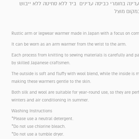
עדינה בחומרי כביסה עדינים ביד ללא סחיטה ללא ייבוש
מקום מוצל
Rustic arm or legwear warmer made in Japan with a focus on com
It can be worn as an arm warmer from the wrist to the arm.
Each process from knitting to sewing materials is carefully and p
by skilled Japanese craftsmen.
The outside is soft and fluffy with wool blend, while the inside is m
making these warmers gentle to the skin.
Both silk and wool are suitable for year-round use, so they are perf
winters and air conditioning in summer.
Washing Instructions
*Please use a neutral detergent.
*Do not use chlorine bleach.
*Do not use a tumble dryer.