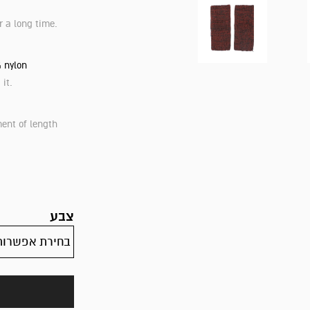
r a long time.
% nylon
it.
ment of length
צבע