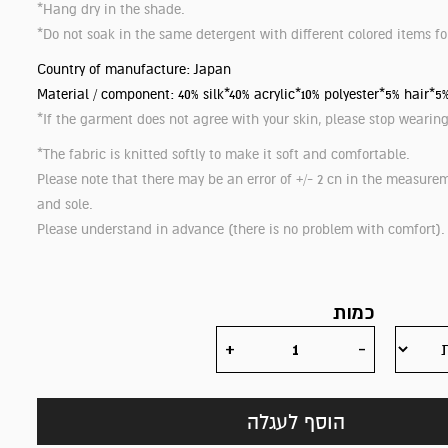
*Hang dry in the shade.
*Do not soak in the same detergent with different colored items fo
Country of manufacture: Japan
Material / component: 40% silk*40% acrylic*10% polyester*5% hair*5
*If the garment does not agree with your skin, please stop wearing 
*The fabric is knitted softly to make it soft and comfortable.
Please note that there may be an error of +/- 2 cn in the measure
and sole.
Please understand in advance (there is no problem with comfort).
כמות
הוסף לעגלה