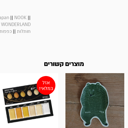
||
||
apan
NOOK
 WONDERLAND
||
חותלות
כפפות 
מוצרים קשורים
אזל
במלאי!