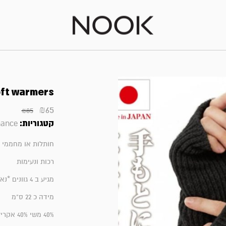
soft warmers | ידיים / ר
₪
65
₪
85
קטגוריות:
hance
חותלות או מחממי 
רכות ונעימות
מגיע ב 4 גוונים *נא לציין גוון בהזמנה (יתכנו הבדלים בין הגוון בצילום לגוון בפועל)
מידה כ 22 ס"מ
40% משי 40% אקריליק 10% פוליאסטר 5% צמר 5% ניילון | הבטנה הפנימית 100% משי