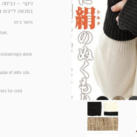
ניקוי – כביסה 
במכונה לייבש ב
מיוצר ביפן
fort.
ainstakingly done
ade of 100% silk,
ect for cold