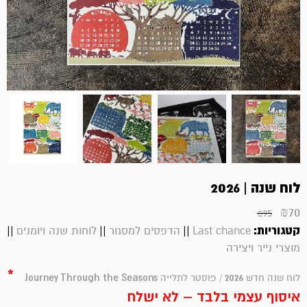
לוח שנה | 2026
₪
70
₪
95
קטגוריות:
||
||
||
Last chance
הדפסים למסגור
לוחות שנה ויומנים
מוצרי נייר ויצירה
*
Journey Through the Seasons
2026
לוח שנה חדש
/ פוסטר לתלייה
איסוף עצמי בלבד – לא ישלח