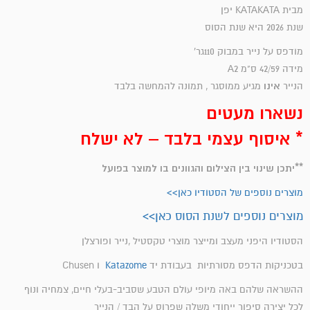
מבית KATAKATA יפן
שנת 2026 היא שנת הסוס
מודפס על נייר במבוק 110גר'
מידה 42/59 ס"מ A2
אינו
הנייר
מגיע ממוסגר , תמונה להמחשה בלבד
נשארו מעטים
* איסוף עצמי בלבד – לא ישלח
**יתכן שינוי בין הצילום והגוונים בו למוצר בפועל
מוצרים נוספים של הסטודיו כאן>>
מוצרים נוספים לשנת הסוס כאן>>
הסטודיו היפני מעצב ומייצר מוצרי טקסטיל ,נייר ופורצלן
בטכניקות הדפס מסורתיות בעבודת יד
Katazome
ו Chusen
ההשראה שלהם באה מיופי עולם הטבע שסביב-בעלי חיים, צמחיה ונוף
לכל יצירה סיפור ייחודי משלה שפרוס על הבד / הנייר