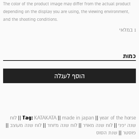
The color of the product image may differ from the actual product
depending on the display you are using, the viewing environment,
and the shooting conditions.
1 במלאי
כמות
הוסף לעגלה
||
Tag:
||
||
year of the horse
made in japan
KATAKATA
לוח
||
||
||
||
שנה יפני
לוח שנה מאויר
לוח שנה מיוחד
לוח שנה מעוצב
||
פוסטר
שנת הסוס