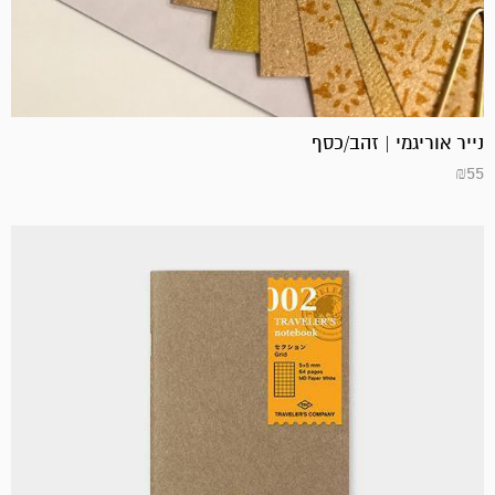
נייר אוריגמי | זהב/כסף
₪
55