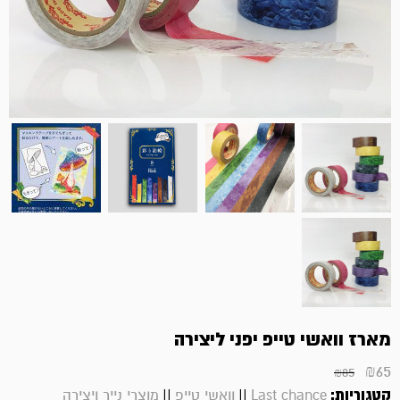
מארז וואשי טייפ יפני ליצירה
₪
65
₪
85
קטגוריות:
||
||
Last chance
וואשי טייפ
מוצרי נייר ויצירה