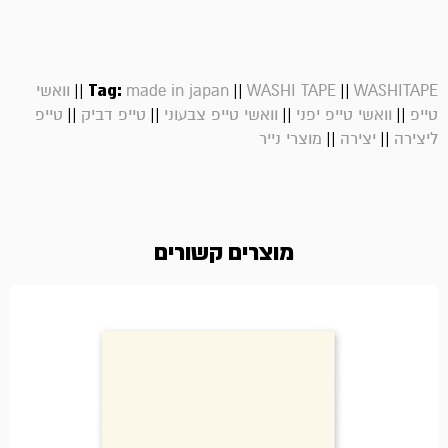
||
Tag:
||
||
WASHITAPE
WASHI TAPE
made in japan
וואשי
||
||
||
||
טייפ
וואשי טייפ יפני
וואשי טייפ צבעוני
טייפ דביק
טייפ
||
||
ליצירה
יצירה
מוצרי נייר
מוצרים קשורים