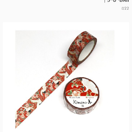
וואשי טייפ |
₪
22