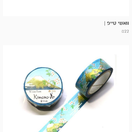
וואשי טייפ |
₪
22