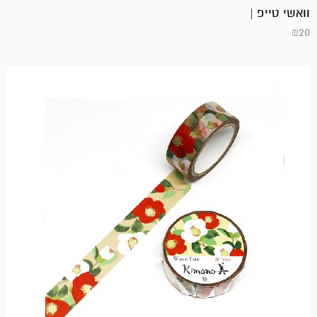
₪85.
₪65.
וואשי טייפ |
₪
20