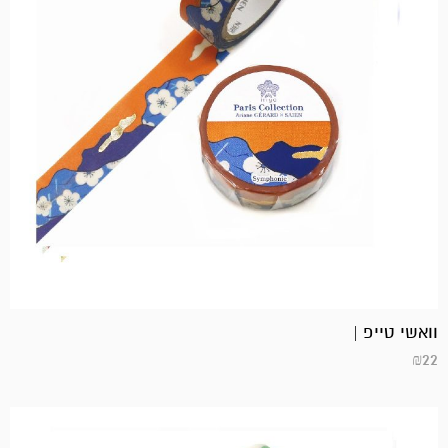
וואשי טייפ |
₪
22