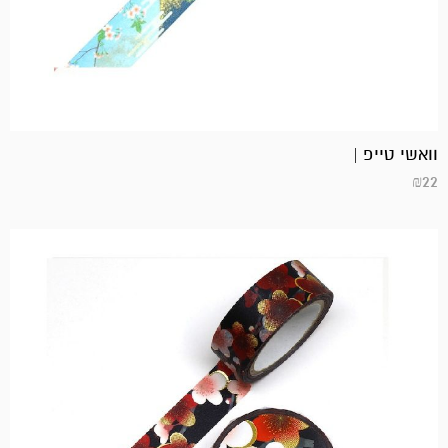
וואשי טייפ |
₪
22