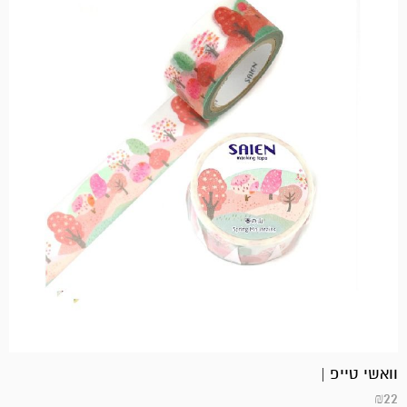
וואשי טייפ |
₪
22