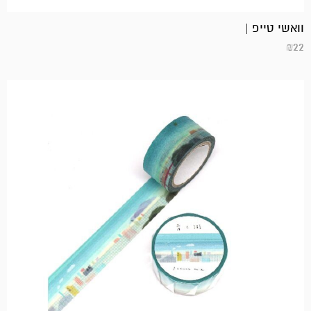
וואשי טייפ |
₪
22