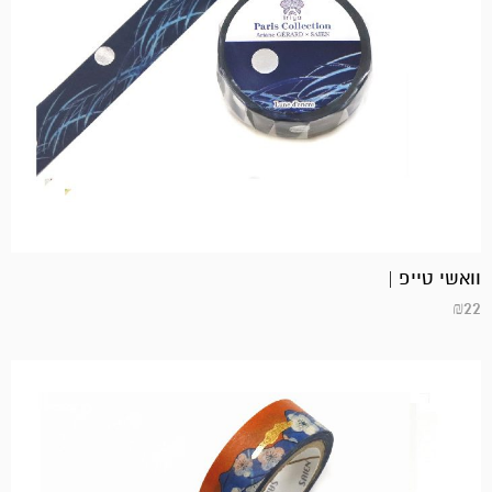
וואשי טייפ |
₪
22