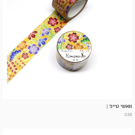
וואשי טייפ |
₪
30