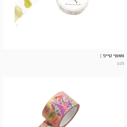
וואשי טייפ |
₪
35