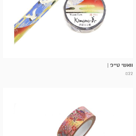
וואשי טייפ |
₪
22