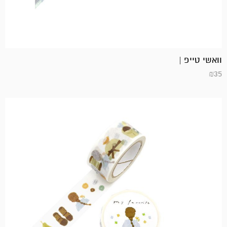
וואשי טייפ |
₪
35