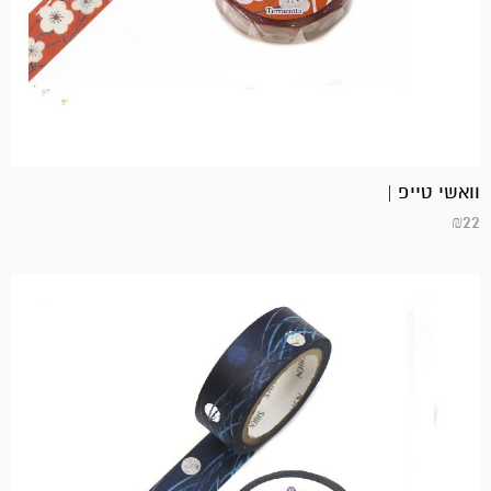
וואשי טייפ |
₪
22