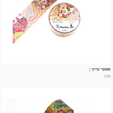
וואשי טייפ |
₪
30