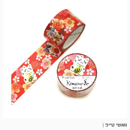
וואשי טייפ |