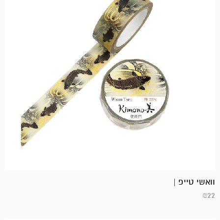
וואשי טייפ |
₪
22