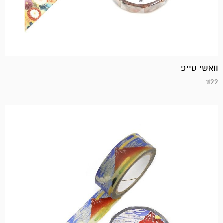
וואשי טייפ |
₪
22