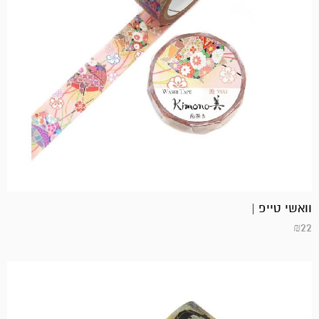
וואשי טייפ |
₪
22