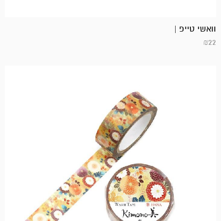
וואשי טייפ |
₪
22