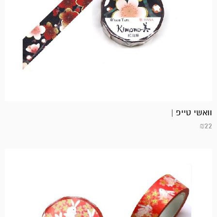
וואשי טייפ |
₪
22