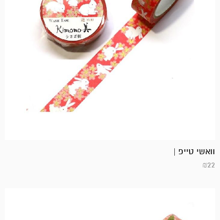
וואשי טייפ |
₪
22