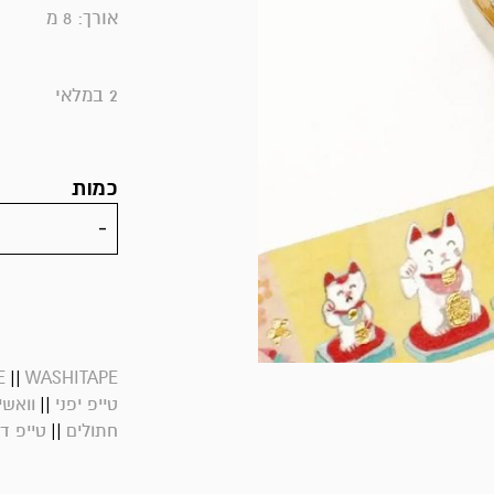
אורך: 8 מ
2 במלאי
כמות
||
E
WASHITAPE
||
טייפ יפני
וואשי
||
חתולים
טייפ ד