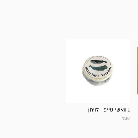
1 וואשי טייפ | לויתן
₪
30