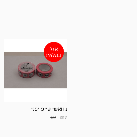
אזל
במלאי!
1 וואשי טייפ יפני |
₪
12
₪
16