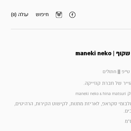
חיפוש
עגלה (0)
maneki neko
||
טייפ
חתולים
וייר של חברת קוזייקה.
ק
maneki neko & hina matsuri
בומי סקראפ, לאריזת מתנות, לקישוט הקירות, הרהיטים,
ים.