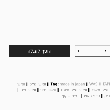
הוסף לעגלה
||
||
Tag:
||
WASHI TAP
made in japan
וואשי טייפ
וואשי
||
||
||
||
 טייפ מאויר
וואשי טייפ מיוחד
וואשי יפני
וואשיטייפ
||
||
ביק
טייפ מאויר
טייפ שקוף