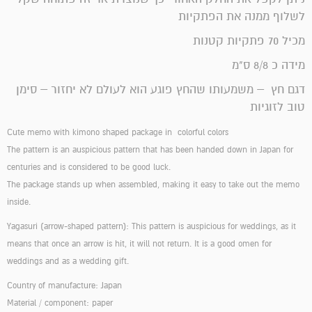
לשלוף ממנה את הפתקיות
מכיל 70 פתקיות קטנות
מידה כ 8/8 ס"מ
דגם חץ – משמעותו שהחץ פוגע הוא לעולם לא יחזור – סימן
טוב לזוגיות
Cute memo with kimono shaped package in
colorful colors
The pattern is an auspicious pattern that has been handed down in Japan for
centuries and is considered to be good luck.
The package stands up when assembled, making it easy to take out the memo
inside.
Yagasuri (arrow-shaped pattern): This pattern is auspicious for weddings, as it
means that once an arrow is hit, it will not return. It is a good omen for
weddings and as a wedding gift.
Country of manufacture: Japan
Material / component: paper