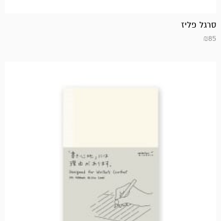
סרגל פליז
₪
85