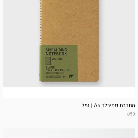
מחברת ספירלה A5 | גמל
₪
50