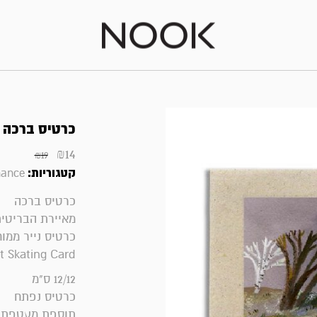
כרטיס ברכה | nlight Skating
₪
14
₪
19
קטגוריות:
hance
כרטיס ברכה
מאיירת הבריטית a koomen
כרטיס נייר ממו
t Skating Card
12/12 ס"מ
כרטיס נפתח
תוספת מעטפת נ