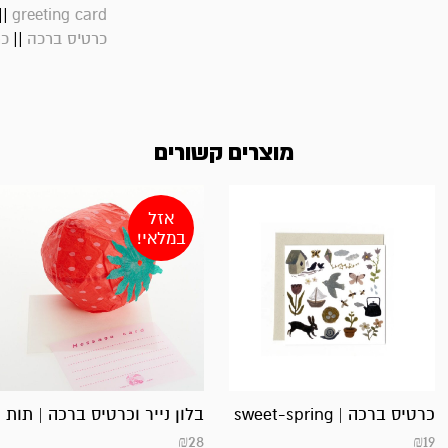
||
greeting card
||
כרטיס ברכה
כר
מוצרים קשורים
אזל
במלאי!
כרטיס ברכה | sweet-spring
בלון נייר וכרטיס ברכה | תות
₪
28
₪
19