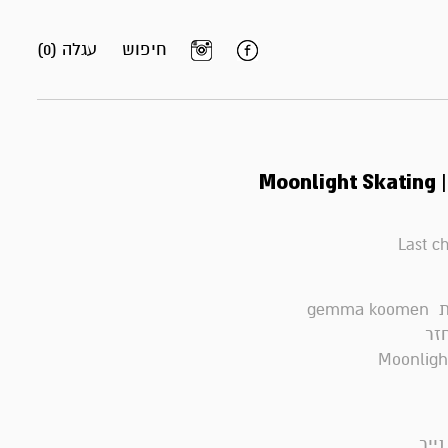
חיפוש
עגלה (0)
Moo
Last c
gemm
חזר
Moonligh
ייר