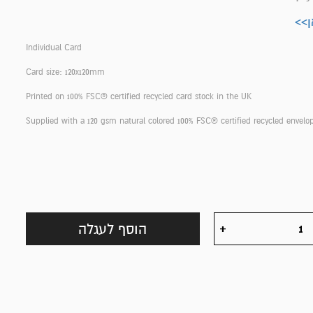
Individual Card
Card size: 120x120mm
Printed on 100% FSC® certified recycled card stock in the UK
Supplied with a 120 gsm natural colored 100% FSC® certified recycled envelo
הוסף לעגלה