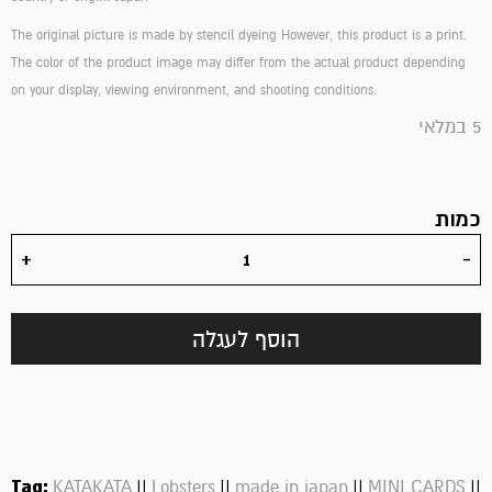
The original picture is made by stencil dyeing However, this product is a print.
The color of the product image may differ from the actual product depending
on your display, viewing environment, and shooting conditions.
5 במלאי
כמות
הוסף לעגלה
Tag:
||
||
||
||
KATAKATA
Lobsters
made in japan
MINI CARDS