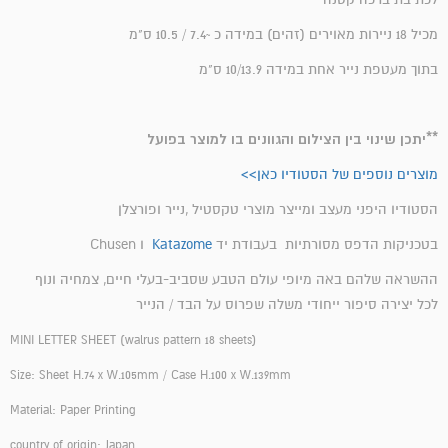
מכיל 18 ניירות מאוירים (זהים) במידה כ ~7.4 / 10.5 ס"מ
בתוך מעטפת נייר אחת במידה 10/13.9 ס"מ
**יתכן שינוי בין הצילום והגוונים בו למוצר בפועל
מוצרים נוספים של הסטודיו כאן>>
הסטודיו היפני מעצב ומייצר מוצרי טקסטיל ,נייר ופורצלן
בטכניקות הדפס מסורתיות בעבודת יד
Katazome
ו Chusen
ההשראה שלהם באה מיופי עולם הטבע שסביב-בעלי חיים, צמחיה ונוף
לכל יצירה סיפור ייחודי משלה שפרוס על הבד / הנייר
MINI LETTER SHEET (walrus
pattern 18 sheets)
Size: Sheet H.74 x W.105mm / Case H.100 x W.139mm
Material: Paper Printing
country of origin: Japan