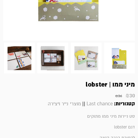
מיני ממו | lobster
₪
30
₪
36
קטגוריות:
||
Last chance
מוצרי נייר ויצירה
סט ניירות מיני ממו מתוקים
דגם lobster
לכתיבת ברכה קטנה