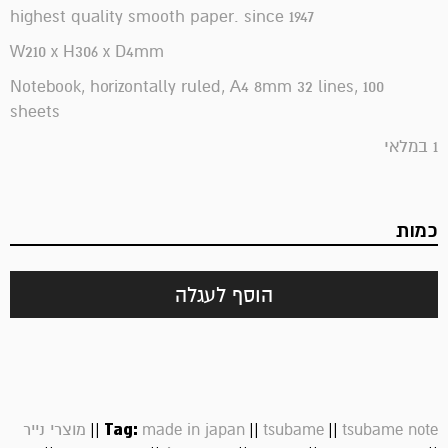
highest quality smooth paper. since 1947
W210 x H306 x D4mm
Notebook, horizontally ruled, A4 8mm 32 lines, 100
sheets
1 במלאי
כמות
הוסף לעגלה
||
Tag:
||
||
tsubame note
tsubame
made in japan
מוצרי נייר