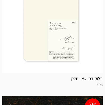
בלוק דפי A4 | חלק
₪
78
אזל