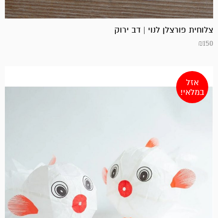
צלוחית פורצלן לנוי | דב ירוק
₪
150
אזל
במלאי!