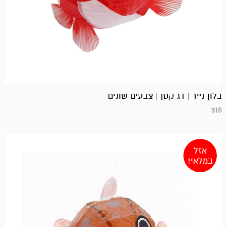
בלון נייר | דג קטן | צבעים שונים
₪
18
אזל
במלאי!