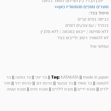
** יתכן הבדל בין הצילום למוצר בפועל
מוצרים נוספים מהסטודיו כאן>>
טיפול בבד:
כביסה במים קרים
בנפרד / עם צבעים דומים
ללא סחיטה / ייבוש במכונה / ללא מלבין
לא להשאיר רטוב ולייבש בצל
המלאי אזל
||
||
||
Tag:
||
made in japan
KATAKATA
בד יפני
בד כותנה
בד
||
||
||
||
||
לתמונה
בד מאויר
בד צבעוני
הדפס דוב
הדפס ידני
חדר
||
||
||
||
ילדים
מגבת ידיים
מגבת לילדים
מגבת פנים
מגבת קטנה