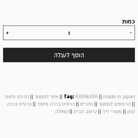
כמות
הוסף לעגלה
||
||
Tag:
||
made in japan
KATAKATA
איור למסגור
הדפס מיוחד
||
||
||
||
הדפסים למסגור
טיגריס
כרטיס ברכה מיוחד
כרטיס ברכה
||
||
||
קטן
מוצרי נייר
עיצוב הבית
קואלה