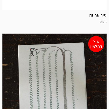
נייר אריזה
₪
28
אזל
במלאי!