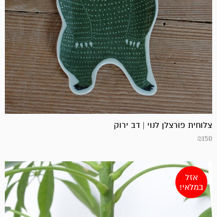
צלוחית פורצלן לנוי | דב ירוק
₪
150
אזל
במלאי!