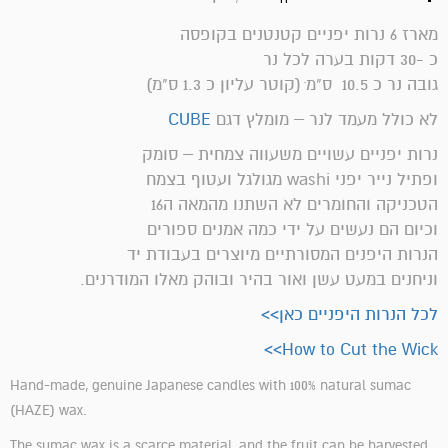
מארז 6 נרות יפניים קטנטנים בקופסה
כ -30 דקות בערה לכל נר
גובה נר כ 10.5 ס"מ ׁ(קוטר עליון כ 1.3 ס"מ)
לא כולל מעמד לנר – מומלץ דגם
CUBE
נרות יפניים עשויים משעווה צמחית – סומק
ופתיל נייר יפני washi מגולגל ועטוף בצמח
הטכניקה והחומרים לא השתנו מהמאה ה16
וכיום הם נעשים על ידי כמה אמנים ספורים
הנרות היפנים המסורתיים מיוצרים בעבודת יד
וניחנים במעט עשן ואור בהיר ובוהק מאלו המודרנים.
לכל הנרות היפניים כאן>>
How to Cut the Wick>>
Hand-made, genuine Japanese candles with 100% natural sumac
(HAZE) wax.
The sumac wax is a scarce material, and the fruit can be harvested