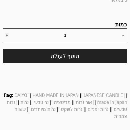
3 במלאי
כמות
הוסף לעגלה
Tag:
||
||
||
DAIYO
HAND MADE IN JAPAN
JAPANESE CANDLE
||
||
||
||
||
made in japan
אור נרות
מדיטציה
נר טבעי
נרות
נרות
||
||
||
||
טבעיים
נרות יפניים
נרות לשקט
נרות מיוחדים
שעווה
צמחית