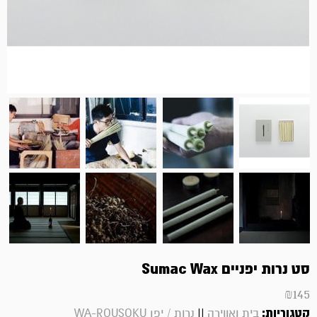
סט נרות יפניים Sumac Wax
₪
145
קטגוריות:
||
בית ואווירה
נרות / יפן WA-ROUSOKU