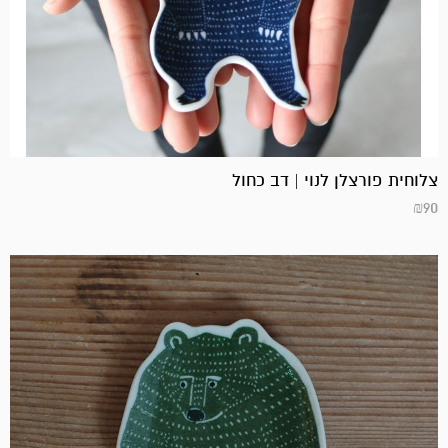
צלוחית פורצלן לנוי | דב כחול
₪
90