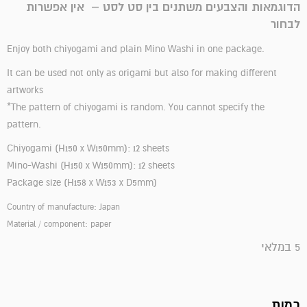
הדוגמאות והצבעים משתנים בין סט לסט – אין אפשרות
לבחור
Enjoy both chiyogami and plain Mino Washi in one package.
It can be used not only as origami but also for making different
artworks
*The pattern of chiyogami is random. You cannot specify the
pattern.
Chiyogami (H150 x W150mm): 12 sheets
Mino-Washi (H150 x W150mm): 12 sheets
Package size (H158 x W153 x D5mm)
Country of manufacture: Japan
Material / component: paper
5 במלאי
כמות