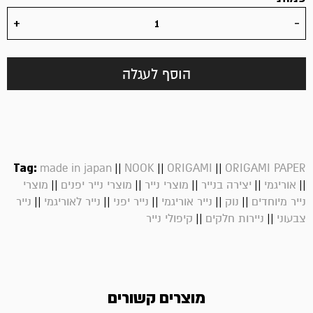
הוסף לעגלה
Tag:
||
||
||
made in japan
NOOK
ORIGAMI
ORIGAMI PAPER
||
||
||
||
||
אוריגמי
יצירה בנייר
מוצרי נייר
מוצרי נייר יפנים
מוצרי
||
||
||
||
||
נייר מיוחדים
נוק
נייר אוריגמי
נייר יפני
נייר לאוריגמי
נייר
||
||
צבעוני
ניירות חלקים
קיפולי נייר
מוצרים קשורים