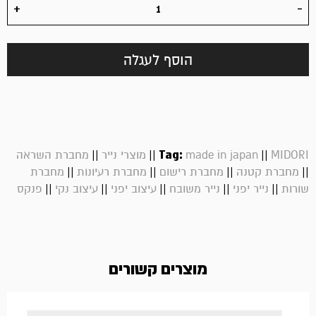
הוסף לעגלה
||
||
Tag:
||
MIDORI
made in japan
מוצרי נייר
מחברת השראה
||
||
||
||
מחברת קטנה
מחברת רישום
מחברת רעיונות
מחברת
||
||
||
||
||
שורות
נייר יפני
נייר משובח
עיצוב יפני
עיצוב נקי
פנקס
מוצרים קשורים