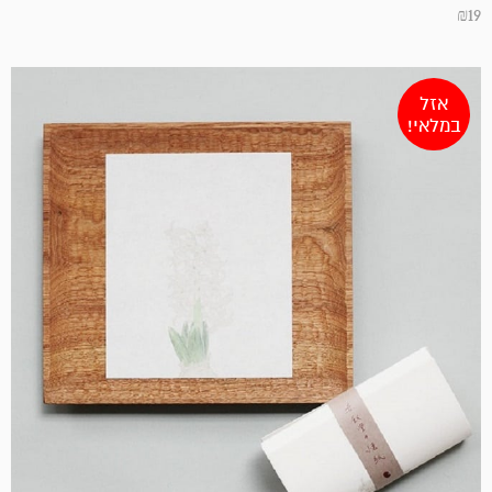
₪
19
אזל
במלאי!