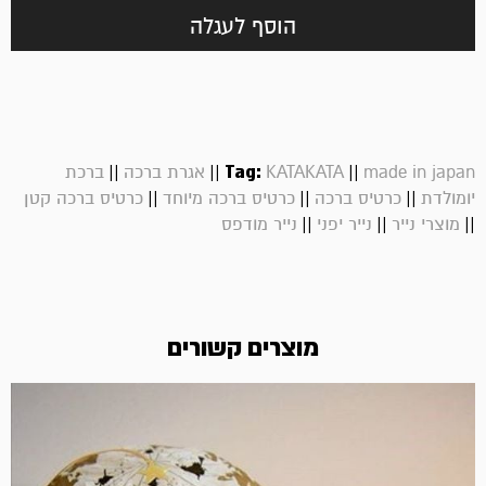
הוסף לעגלה
||
||
Tag:
||
made in japan
KATAKATA
אגרת ברכה
ברכת
||
||
||
יומולדת
כרטיס ברכה
כרטיס ברכה מיוחד
כרטיס ברכה קטן
||
||
||
מוצרי נייר
נייר יפני
נייר מודפס
מוצרים קשורים