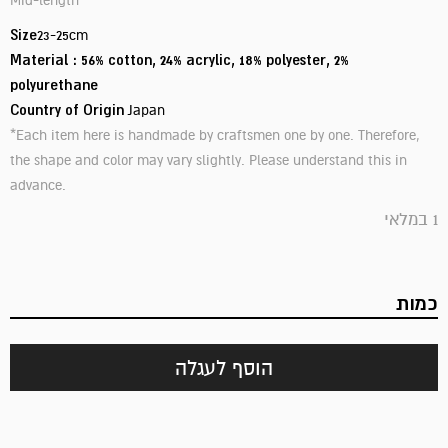
Mid-length
Size
23-25cm
Material : 56% cotton, 24% acrylic, 18% polyester, 2%
polyurethane
Country of Origin
Japan
*Each item here is handmade by craftsmen one by one. Therefore,
the shape and color may vary slightly. Please understand this in
advance.
1 במלאי
כמות
הוסף לעגלה