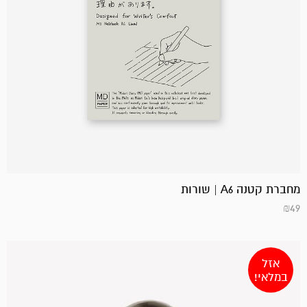
מחברת קטנה A6 | שורות
₪
49
אזל
במלאי!