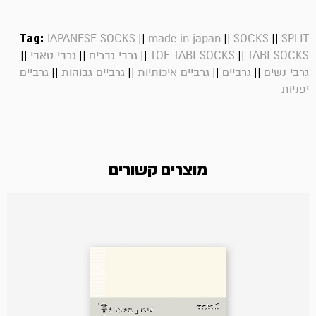
Tag:
||
||
||
JAPANESE SOCKS
made in japan
SOCKS
SPLIT
||
||
||
||
TABI SOCKS
TOE TABI SOCKS
גרבי גברים
גרבי טאבי
||
||
||
||
גרבי נשים
גרביים
גרביים איכותיות
גרביים גבוהות
גרביים
יפניות
מוצרים קשורים