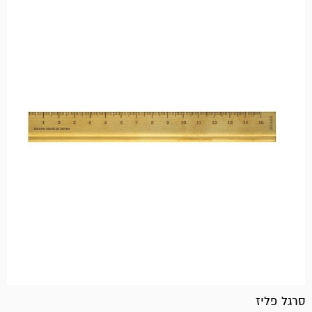
סרגל פליז