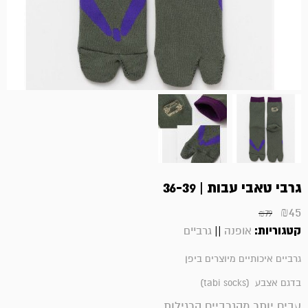
גרבי טאבי עבות | 36-39
₪
45
₪
79
קטגוריות:
||
אופנה
גרביים
גרביים איכותיים מיוצרים ביפן
בדגם אצבע (tabi socks)
עבים יותר מהגרביים הרגילות