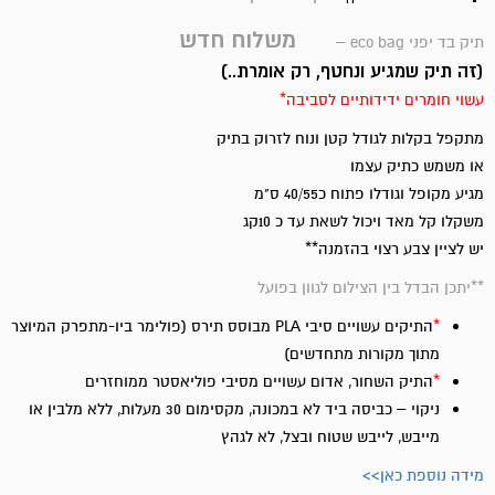
משלוח חדש
תיק בד יפני eco bag –
(זה תיק שמגיע ונחטף, רק אומרת..)
עשוי חומרים ידידותיים לסביבה*
מתקפל בקלות לגודל קטן ונוח לזרוק בתיק
או משמש כתיק עצמו
מגיע מקופל וגודלו פתוח כ40/55 ס"מ
משקלו קל מאד ויכול לשאת עד כ 10קג
יש לציין צבע רצוי בהזמנה**
**יתכן הבדל בין הצילום לגוון בפועל
התיקים עשויים סיבי PLA מבוסס תירס (פולימר ביו-מתפרק המיוצר
*
מתוך מקורות מתחדשים)
התיק השחור, אדום עשויים מסיבי פוליאסטר ממוחזרים
*
ניקוי – כביסה ביד לא במכונה, מקסימום 30 מעלות, ללא מלבין או
מייבש, לייבש שטוח ובצל, לא לגהץ
מידה נוספת כאן>>