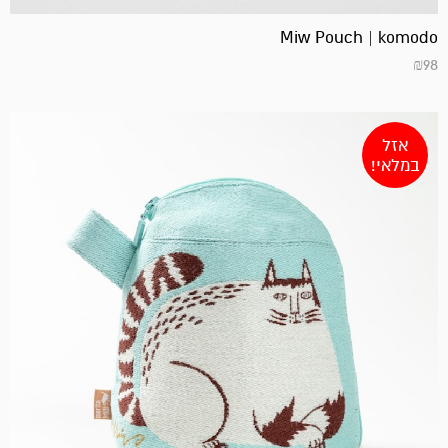
Miw Pouch | komodo
₪
98
אזל
במלאי!