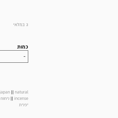
3 במלאי
כמות
||
japan
natural
||
incense
ניחוח 
יפנית