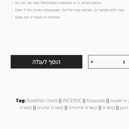
・ Do not use near flammable materials or in windy places.
・ Even if the smoke disappears, the fire may remain, so handle with care.
・ Keep out of reach of children.
הוסף לעגלה
Tag:
||
||
||
Buddhist chant
INCENSE
Kousaido
made in 
||
||
||
||
רענן
קטורת
קטורת איכותית
קטורת טבעית
קטורת