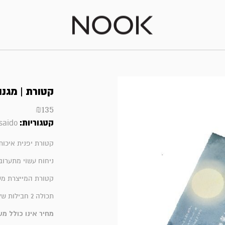
קטורת | מגנול
₪
135
קטגוריות:
saido
קטורת יפנית איכות
ניחוח עשוי מתערוב
קטורת המייצרת מעט
תכולה 2 חבילות של כ 50 יח כל אחת | זמן בערה כ 20-25 דק' לקטורת
מחיר אינו כולל מ