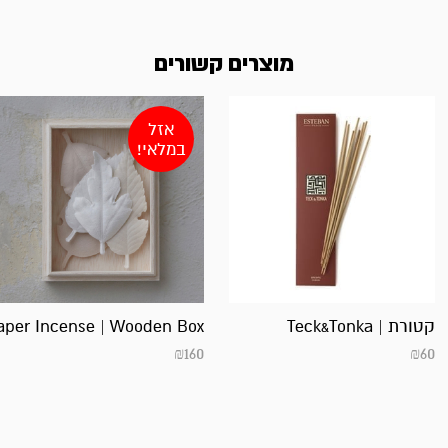
מוצרים קשורים
אזל
במלאי!
קטורת | Teck&Tonka
per Incense | Wooden Box
₪
160
₪
60