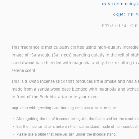
קטורת יפנית כאן>>
פניות כאן>>
 3 / 19
/ 13 ס"מ
This fragrance is meticulously crafted using high-quality ingredie
image of "Sarasouju (Sal trees) standing quietly in the veil of night
sandalwood base blended with magnolia and lychee, resulting in 
t.
serene scen
This is a Kyoto incense stick that produces little smoke and has a 
made from a sandalwood base blended with magnolia and lychee.
in front of the Buddhist altar or in your room.
20gr 2 box with greeting card burning time about 20-25 minutes
・ After igniting the tip of incense, extinguish the flame and let the smoke 
・ Set the incense after smoke on the incense stand made of non-combustib
・ Please use a plate that receives ash under the incense stand.