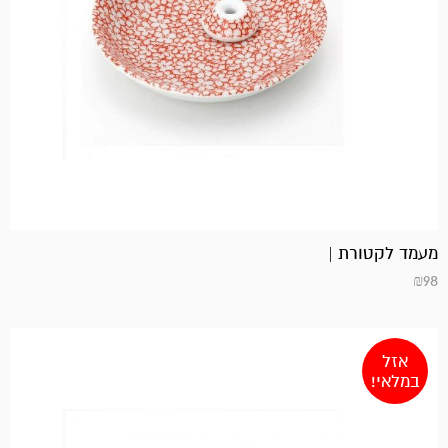
מעמד לקטורת |
₪
98
אזל
במלאי!