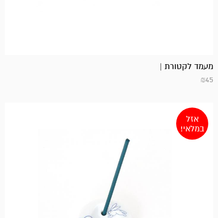
מעמד לקטורת |
₪
45
אזל
במלאי!