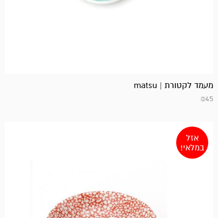
מעמד לקטורת | matsu
₪
45
אזל
במלאי!