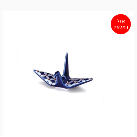
אזל
במלאי!