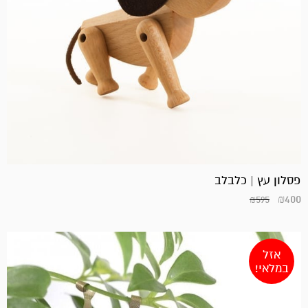
פסלון עץ | כלבלב
₪
400
₪
595
אזל
במלאי!