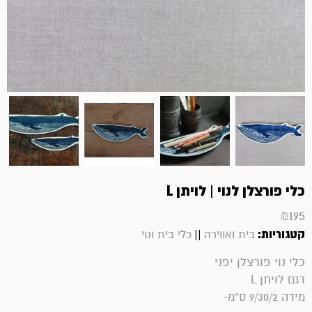
כלי פורצלן לנוי | לויתן L
₪
195
קטגוריות:
||
בית ואווירה
כלי בית ונוי
כלי נוי פורצלן יפני
דגם לויתן L
מידה 9/30/2 ס"מ~