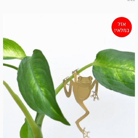
אזל
במלאי!