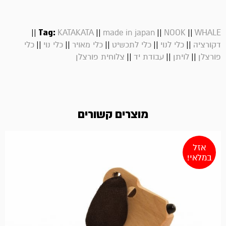
||
Tag:
||
||
||
KATAKATA
made in japan
NOOK
WHALE
||
||
||
||
||
דקורציה
כלי לנוי
כלי לתכשיט
כלי מאויר
כלי נוי
כלי
||
||
||
פורצלן
לויתן
עבודת יד
צלוחית פורצלן
מוצרים קשורים
אזל
במלאי!