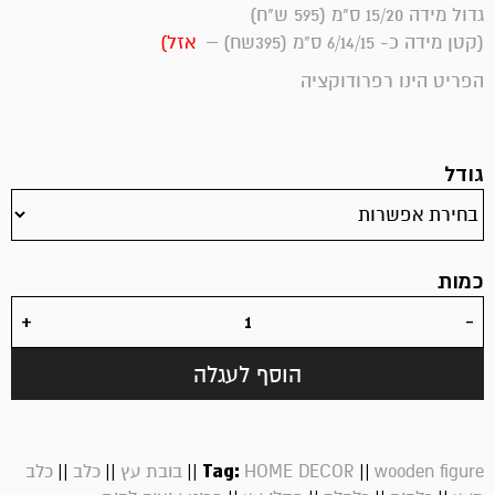
גדול מידה 15/20 ס"מ (595 ש"ח)
(קטן מידה כ- 6/14/15 ס"מ (395שח) –
אזל)
הפריט הינו רפרודוקציה
גודל
כמות
הוסף לעגלה
||
||
||
Tag:
||
wooden figure
HOME DECOR
בובת עץ
כלב
כלב