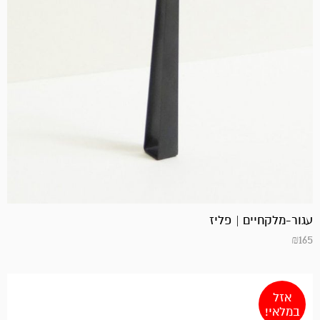
עגור-מלקחיים | פליז
₪
165
אזל
במלאי!