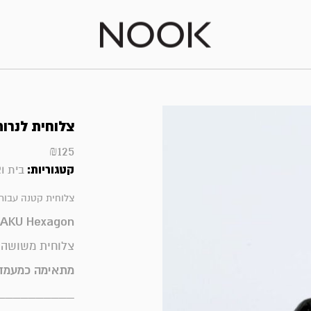
צלוחית לנרות ckaku
₪
125
קטגוריות:
בית וא
צלוחית קטנה עבור
KAKU Hexagon
צלוחית משושה מידה 
מתאימה כמעמד 
__________