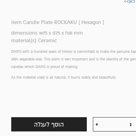
 כאן>>
item Candle Plate ROCKAKU [ Hexagon ]
dimensions w75 x d75 x h10 mm
material(s) Ceramic
DAIYO with a hundred years of history is committed to make the genuine Ja
100% vegetable wax. This point is very important and is the identity of the g
candles which DAIYO is proud of making.
As the material used is all natural, it burns stably and beautifully
הוסף לעגלה