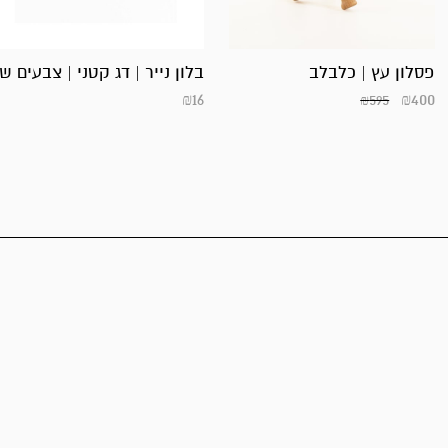
פסלון עץ | כלבלב
בלון נייר | דג קטני | צבעים שו
₪
16
₪
400
₪
595