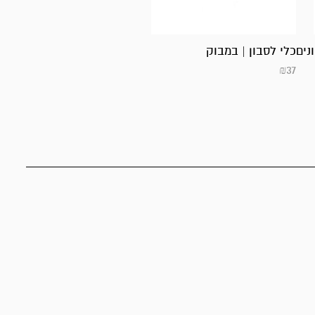
נים
כלי לסבון | במבוק
₪
37