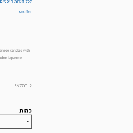
לכל הנרות היפניים
snuffer
panese candles with
enuine Japanese
2 במלאי
כמות