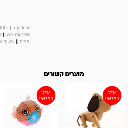
||
NDLE
made in
||
x
wa-rousoku
||
יפניים
שעווה צ
מוצרים קשורים
אזל
אזל
במלאי!
במלאי!