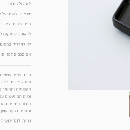
לא כולל
נרות
יש צורך להניח על
חייב לשבת יציב , 
לדאוג שיש מקום ל
לא להדליק במקום 
אם מכבים לפני סו
__________
נרות יפניים עשויי
ופתיל נייר יפני washi מגולגל עם משי ועטוף בצמח
הטכניקה והחומרים
וכיום הם נעשים על
הנרות היפנים המסו
וניחנים במעט עשן 
נרות למדיטציה,