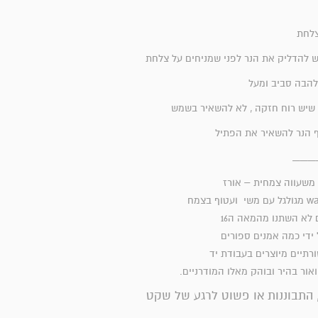
 צלחת
יש להדליק את הנר לפני שמניחים על צלחת
להבה סביב ומעל
שיש רוח חזקה , לא להשאיר בשמש
ף הנר להשאיר את הפתיל
___
ם משעווה צמחית – אורז
 לא השתנו מהמאה ה16
 ידי כמה אמנים ספורים
רתיים מיוצרים בעבודת יד
ואור בהיר ובוהק מאלו המודרניים.
 התבוננות או פשוט לרגע של שקט