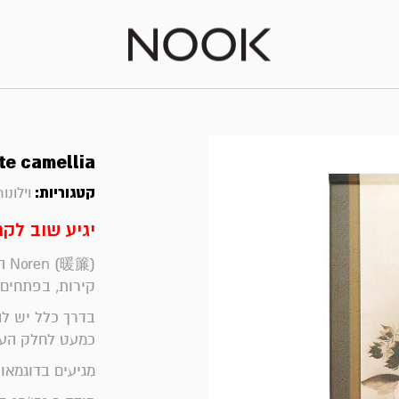
te camellia
קטגוריות:
וילונות |
יגיע שוב לקר
暖簾
קירות, בפתחים 
בדרך כלל יש לה
כמעט לחלק העל
מגיעים בדוגמאו