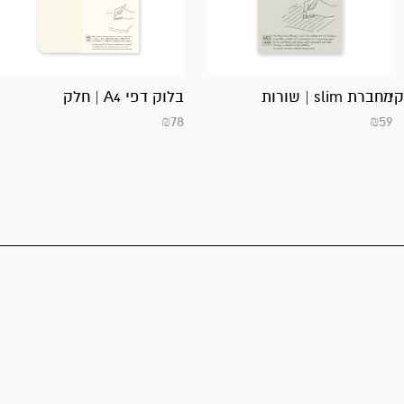
קי
מחברת slim | שורות
בלוק דפי A4 | חלק
₪
78
₪
59