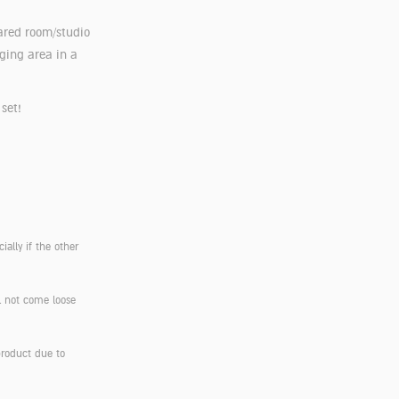
hared room/studio
ging area in a
 set!
ially if the other
ll not come loose
product due to