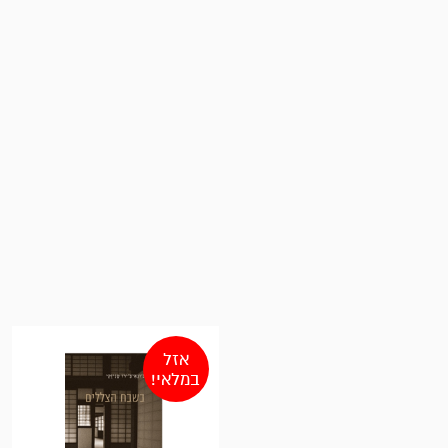
אזל
במלאי!