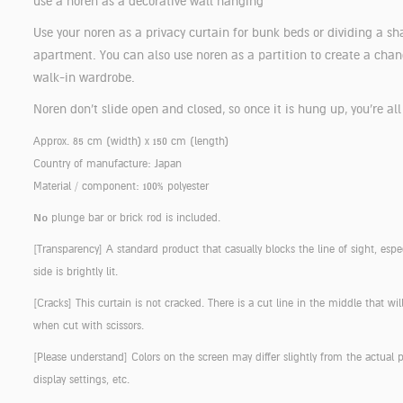
use a noren as a decorative wall hanging
Use your noren as a privacy curtain for bunk beds or dividing a s
apartment. You can also use noren as a partition to create a chan
walk-in wardrobe.
Noren don’t slide open and closed, so once it is hung up, you’re all
Approx. 85 cm (width) x 150 cm (length)
Country of manufacture: Japan
Material / component: 100% polyester
No
plunge bar or brick rod is included.
[Transparency]
A standard product that casually blocks the line of sight, espec
side is brightly lit.
[Cracks]
This curtain is not cracked. There is a cut line in the middle that wi
when cut with scissors.
[Please understand]
Colors on the screen may differ slightly from the actual 
display settings, etc.