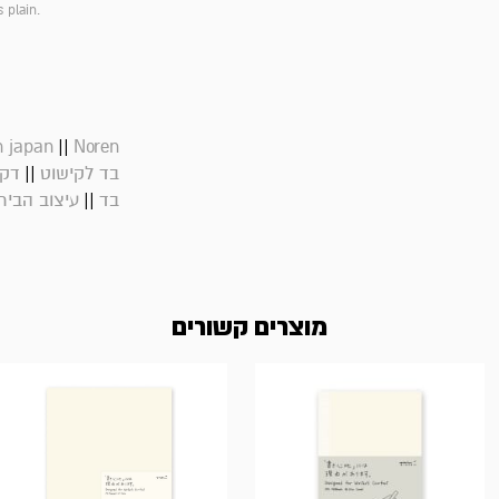
s plain.
||
 japan
Noren
||
בד לקישוט
דקו
||
בד
עיצוב הבית
מוצרים קשורים