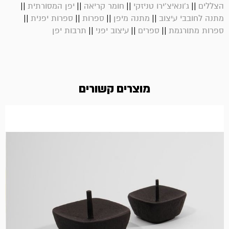
||
||
||
||
הצללים
ג’ונאיצ’ירו טניזקי
חומר קריאה
יפן המסורתית
||
||
||
||
מתנה לחובבי עיצוב
מתנה מיפן
ספרות
ספרות יפנית
||
||
||
ספרות מתורגמת
ספרים
עיצוב יפני
תרבות יפן
מוצרים קשורים