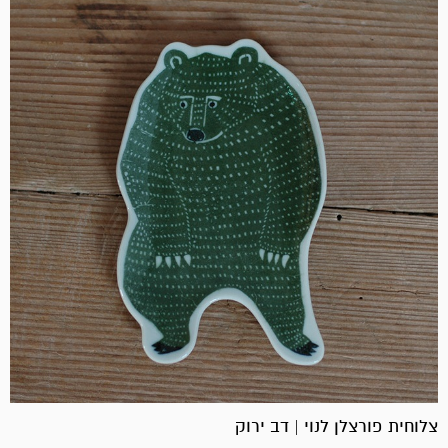
צלוחית פורצלן לנוי | דב ירוק