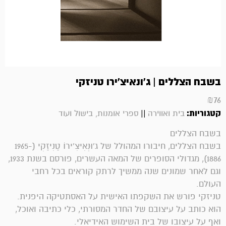
בשבח הצללים | ג’ונאיצ’ירו טניזקי
₪
76
קטגוריות:
||
בית ואווירה
ספרי אומנות, בישול ועוד
בשבח הצללים
בשבח הצללים, חיבורו המהולל של ג'וּנְאִיצִ'ירוֹ טַנִיזַקִי (1965-
1886), מגדולי הסופרים של המאה העשרים, פורסם בשנת 1933,
וגם לאחר שמונים שנה ממשיך לרתק קוראים בכל רחבי
העולם.
טניזקי פורש את השקפתו האישית על האסתטיקה היפנית.
הוא כותב על עיצובם של החדר המסורתי, כלי כתיבה ואוכל,
ואף על עיצובו של בית השימוש האידיאלי.