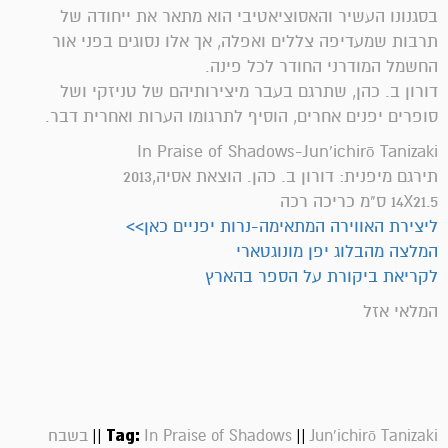
בסגנונו העשיר והאסוציאטיבי הוא מתאר את ייחודה של
תרבות שמעדיפה צללים ואפלה, אך אלו נסוגים בפני אור
החשמל המודרני החודר לכל פינה.
דורון ב. כהן, שתרגם בעבר מיצירותיהם של טניזקי ושל
סופרים יפנים אחרים, הוסיף לתרגומו הערות ואחרית דבר.
In Praise of Shadows-Jun'ichirō Tanizaki
תירגם מיפנית: דורון ב. כהן. הוצאת אסיה,2013
14X21.5 ס"מ כריכה רכה
ליצירת האווירה המתאימה-נרות יפניים כאן>>
המלצה מהבלוג יפן מונוגטארי
לקריאת ביקורת על הספר בהארץ
המלאי אזל
||
Tag:
||
Jun'ichirō Tanizaki
In Praise of Shadows
בשבח