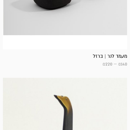
מעמד לנר | ברזל
₪
220
–
₪
140