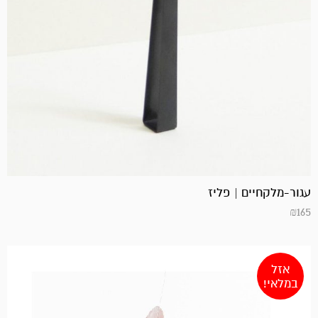
עגור-מלקחיים | פליז
₪
165
אזל
במלאי!