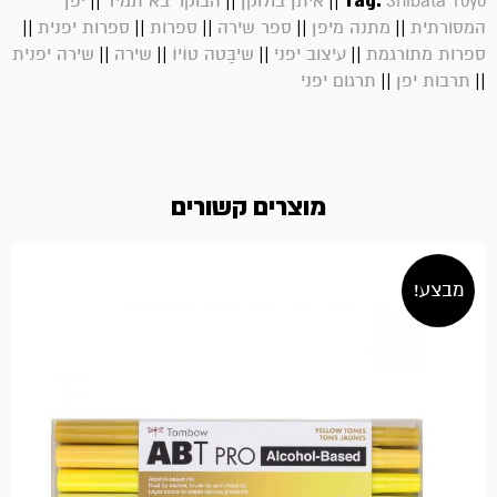
||
||
||
Tag:
Shibata Toyo
איתן בולוקן
הבוקר בא תמיד
יפן
||
||
||
||
||
המסורתית
מתנה מיפן
ספר שירה
ספרות
ספרות יפנית
||
||
||
||
ספרות מתורגמת
עיצוב יפני
שיבַּטה טוֹיוֹ
שירה
שירה יפנית
||
||
תרבות יפן
תרגום יפני
מוצרים קשורים
מבצע!