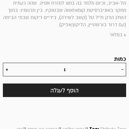
תל-אביב, וכיום מלמד בה בחוג למזרח אסיה. שהה כעמית
מחקר באוניברסיטת קומאזאווה שבטוקיו. בין תרגומיו: בתוך
השלג הדק וליל טל (קשב לשירה), בידיים ריקות שבתי הביתה
(עם דרור בורשטיין, הליקון/אפיק).
4 במלאי
כמות
הוסף לעגלה