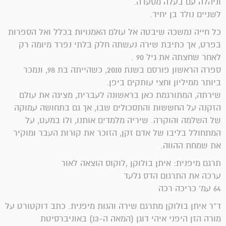
וניהלה עם בעלה מסעדה.
לשניים נולד בן יחיד.
כל חייה נמשכה שיבטה אל עולם האמנויות בכלל ואל הספרות
בפרט, אך כתיבת שירה נעשתה חלק בלתי נפרד מיומה רק
לאחר שחצתה את גיל 90 .
ספרה הראשון פורסם בשנת 2010, כשהייתה בת 98, ונמכר
ביותר ממיליון וחצי עותקים ביפן.
שירתה, המתורגמת כאן בראשונה לעברית, מציגה את עולם
הזקִנה על החששות והתסכולים שבו, אך גם בתחושה עמוקה
של השלמה והוקרה. שיריה מלמדים אותנו, ולו במעט, על
המתחולל בליבו של אדם זקן, הזוכר את קורות העבר ומוקיר
את שמחת ההווה.
תרגם מיפנית: איתן בולוקן ,לוקוס הוצאה לאור
ערכה את התרגום הדס גלעד
64 עמ' כריכה רכה
ד"ר איתן בולוקן מתרגם שירה והגות מיפנית. כתב דוקטורט על
מורה הזן היפני איהי דוגן (המאה ה-13) באוניברסיטת