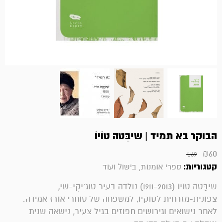
הבוקר בא תמיד | שיבַּטה טוֹיוֹ
₪
60
₪
69
קטגוריות:
ספרי אומנות, בישול ועוד
שיבַּטה טוֹיוֹ (1911-2013) נולדה בעיר טוגֹ'ִיקִי-שִׁי,
צפונית-מזרחית לטוקיו, למשפחה של סוחרי אורז אמידה.
לאחר נישואים וגירושים חפוזים בגיל צעיר, נישאה שנית