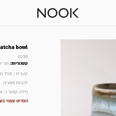
atcha bowl
₪
230
קטגוריות:
תה יפנ
קערית / ספל תה
להכנת מאצ'ה
מידה קוטר כ ~11.6 ס"מ גובה כ 7.8 ס"מ
הפריט עשוי בעב