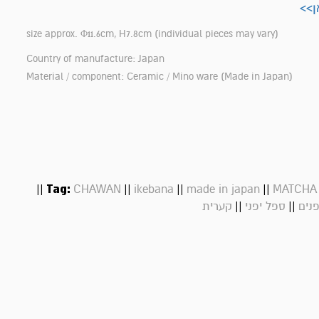
ן>>
size approx. Φ11.6cm, H7.8cm (individual pieces may vary)
Country of manufacture: Japan
Material / component: Ceramic / Mino ware (Made in Japan)
||
Tag:
||
||
||
CHAWAN
ikebana
made in japan
MATCHA
||
||
פנים
ספל יפני
קערית