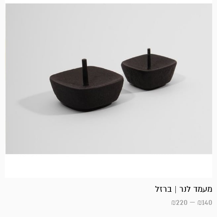
מעמד לנר | ברזל
₪
220
–
₪
140