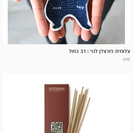
צלוחית פורצלן לנוי | דב כחול
₪
90