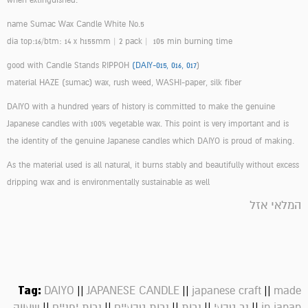
when extinguished.
name Sumac Wax Candle White No.5
dia top:16/btm: 14 x h155mm | 2 pack | 105 min burning time
good with Candle Stands RIPPOH
(DAIY-015, 016, 017
)
material HAZE (sumac) wax, rush weed, WASHI-paper, silk fiber
DAIYO with a hundred years of history is committed to make the genuine
Japanese candles with 100% vegetable wax. This point is very important and is
the identity of the genuine Japanese candles which DAIYO is proud of making.
As the material used is all natural, it burns stably and beautifully without excess
dripping wax and is environmentally sustainable as well
המלאי אזל
Tag:
||
||
||
DAIYO
JAPANESE CANDLE
japanese craft
made
||
||
||
||
||
in japan
נר טבעי
נרות
נרות טבעיים
נרות יפניים
שעווה