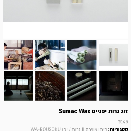
זוג נרות יפניים Sumac Wax
₪
145
קטגוריות:
||
בית ואווירה
נרות / יפן WA-ROUSOKU