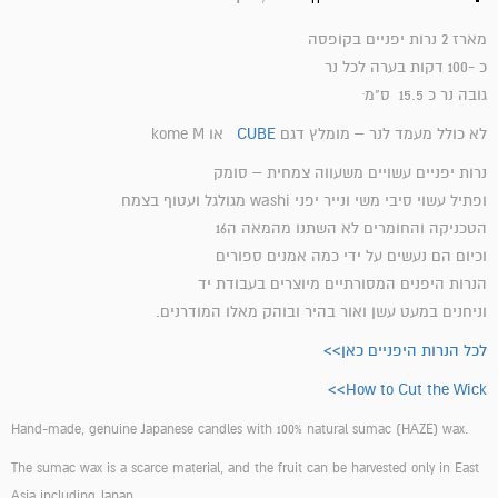
מארז 2 נרות יפניים בקופסה
כ -100 דקות בערה לכל נר
גובה נר כ 15.5 ס"מ ׁ
לא כולל מעמד לנר – מומלץ דגם
CUBE
או kome M
נרות יפניים עשויים משעווה צמחית – סומק
ופתיל עשוי סיבי משי ונייר יפני washi מגולגל ועטוף בצמח
הטכניקה והחומרים לא השתנו מהמאה ה16
וכיום הם נעשים על ידי כמה אמנים ספורים
הנרות היפנים המסורתיים מיוצרים בעבודת יד
וניחנים במעט עשן ואור בהיר ובוהק מאלו המודרנים.
לכל הנרות היפניים כאן>>
How to Cut the Wick>>
Hand-made, genuine Japanese candles with 100% natural sumac (HAZE) wax.
The sumac wax is a scarce material, and the fruit can be harvested only in East
Asia including Japan.