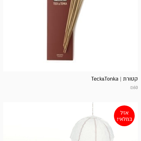
קטורת | Teck&Tonka
₪
60
אזל
במלאי!