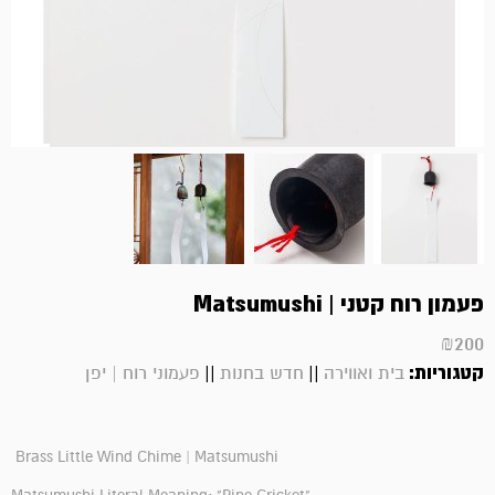
פעמון רוח קטני | Matsumushi
₪
200
קטגוריות:
||
||
בית ואווירה
חדש בחנות
פעמוני רוח | יפן
Brass Little Wind Chime | Matsumushi