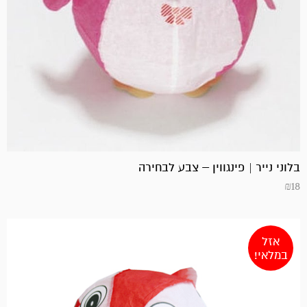
בלוני נייר | פינגווין – צבע לבחירה
₪
18
אזל
במלאי!