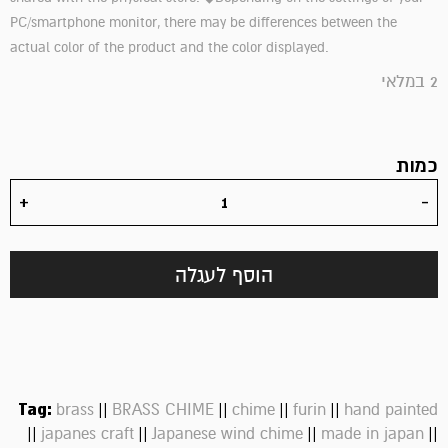
PC/smartphone monitor, there may be differences between the
actual color of the product and the color displayed.
2 במלאי
כמות
הוסף לעגלה
Tag:
||
||
||
||
brass
BRASS CHIME
chime
furin
hand painted
||
||
||
||
japanes craft
Japanese wind chime
made in japan