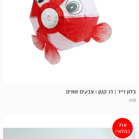
בלון נייר | דג קטן | צבעים שונים
₪
18
אזל
במלאי!