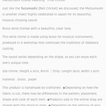
Matsumushi Literal Meaning: "Pine Cricket"
Suzumushi
Just like the
(Bell Cricket) we discussed, the Matsumushi
is another insect highly celebrated in Japan for its beautiful,
musical chirping sound.
Brass wind chimes with a beautiful, clear tone.
This wind chime is made using brass for musical instruments,
produced in a workshop that continues the traditions of Odawara
casting.
The sound varies depending on the shape, so you can enjoy each
one's unique tone.
size chime: Height 6.5cm, Φ7cm | Strip: Length 21cm, width 3.5cm
material : brass , paper
This product is handmade by craftsmen. ◆Depending on how the
fabric is cut, there may be differences in the pattern, placement,
shape and color of each item. ◆Products sold in the online shop are
shared with the physical store. ◆Depending on the settings of your