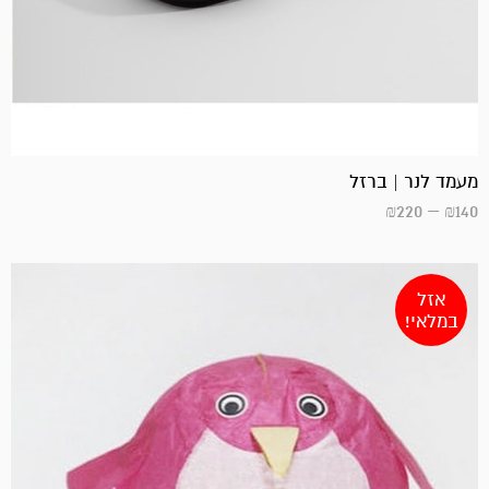
מעמד לנר | ברזל
₪
220
–
₪
140
אזל
במלאי!