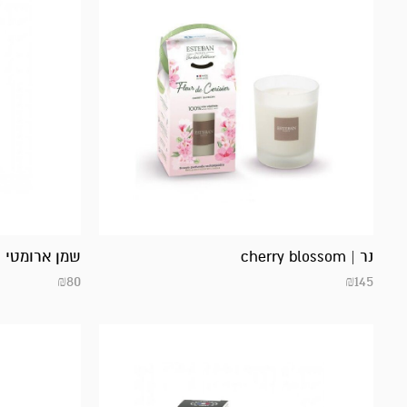
נר | cherry blossom
שמן ארומטי | erry blossom
₪
80
₪
145