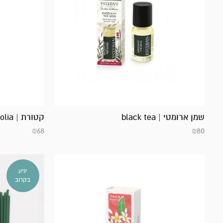
שמן ארומטי | black tea
קטורת | magnolia
₪
68
₪
80
יגיע
בקרוב