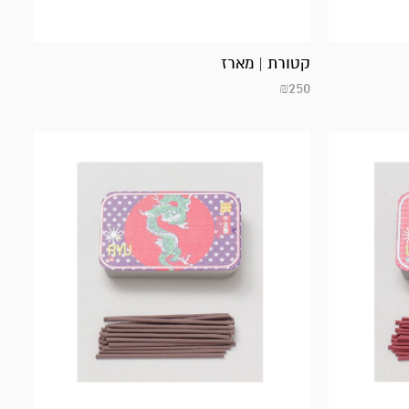
קטורת | מארז
₪
250