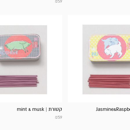
₪
59
קטורת | mint & musk
₪
59