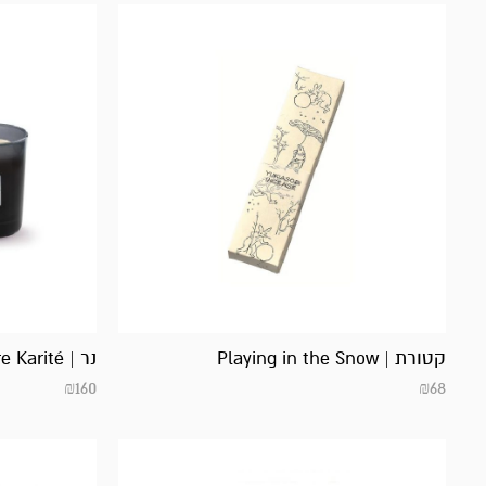
קטורת | Playing in the Snow
נר | Terre d’ocre Karité
₪
160
₪
68