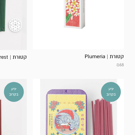
קטורת | Plumeria
קטורת | bamboo forest
₪
68
יגיע
יגיע
בקרוב
בקרוב