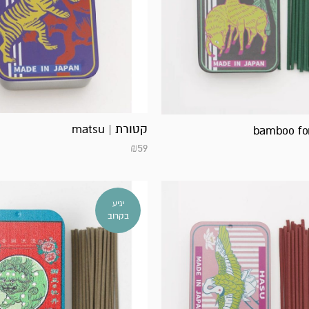
קטורת | matsu
₪
59
יגיע
בקרוב