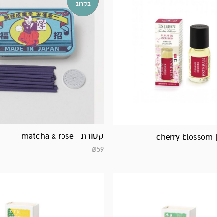
במלאי!
בקרוב
קטורת | matcha & rose
ch
₪
59