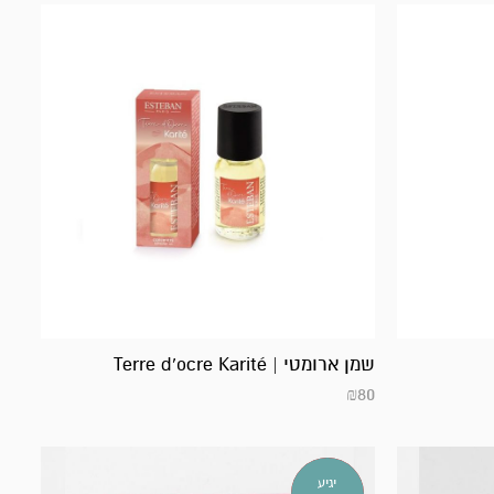
שמן ארומטי | Terre d’ocre Karité
₪
80
אזל
יגיע