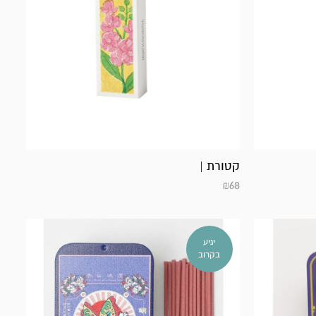
קטורת |
₪
68
יגיע
בקרוב