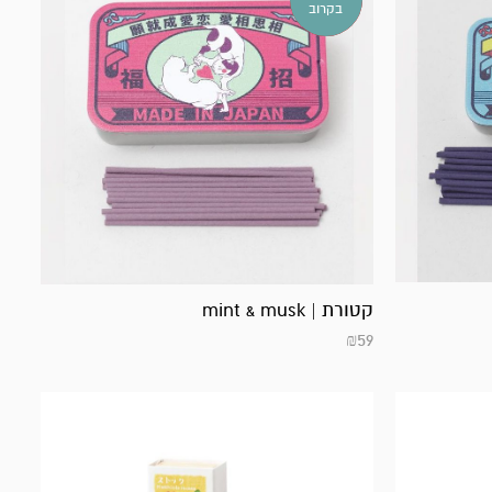
במלאי!
בקרוב
קטורת | mint & musk
₪
59