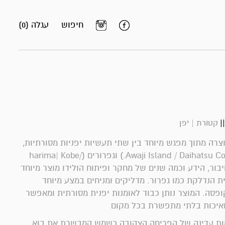
חיפוש
עגלה (0)
|
קטורת | יפן
מי) נוצרה מתוך מפגש מיוחד בין שתי תעשיות יפניות מסורתיות,
קטורת יפניות (Awaji Island / Daihatsu Co.) וגפרורים (/harima| Kobe
Ma.) החיבור, הידע וכמה שנים של מחקר ופיתוח הולידו מוצר מיוחד
ת הנדלקת כמו גפרור. מדליקים ומניחים במצע מיוחד
פסה. המוצר נותן כבוד לאומנות יפנית מסורתית ומאפשר
ואיכות בלתי מתפשרת בכל מקום
ות עדינה של הפריחה הצהובה כשמש המבשרת את בוא