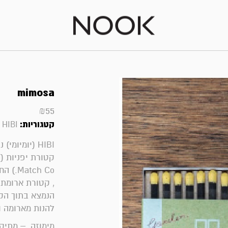
mimosa
₪
55
קטגוריות:
|
HIBI
HIBI (יומיו
tch Co
, קטורת ארומתי
הנמצא בתוך הקו
להנות מארומה 
מימוזה – מתיק