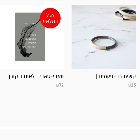
אזל
במלאי!
קשית רב-פעמית |
וואבי-סאבי | לאונרד קורן
₪
72
₪
25