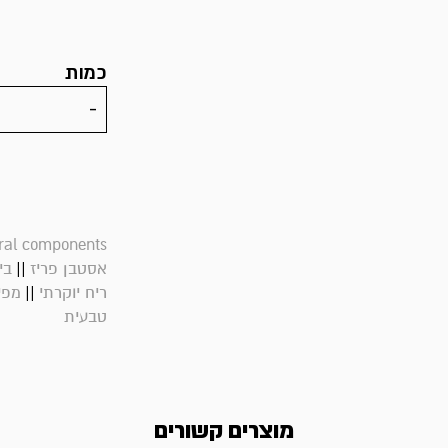
כמות
ral components
||
אסטבן פריז
בי
||
ריח יוקרתי
מפי
טבעית
מוצרים קשורים