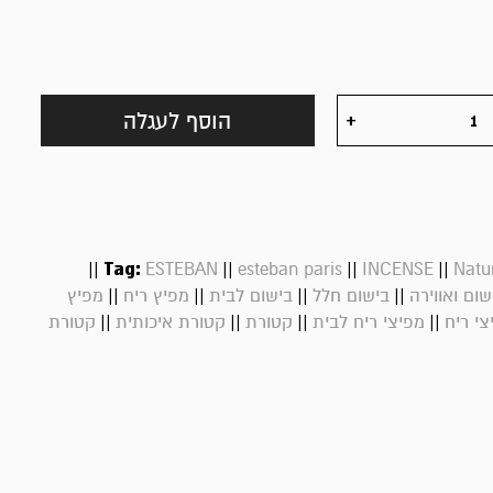
הוסף לעגלה
||
Tag:
||
||
||
ESTEBAN
esteban paris
INCENSE
Natu
||
||
||
||
שום ואווירה
בישום חלל
בישום לבית
מפיץ ריח
מפיץ
||
||
||
||
צי ריח
מפיצי ריח לבית
קטורת
קטורת איכותית
קטורת