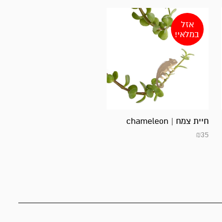
אזל
במלאי!
חיית צמח | chameleon
₪
35