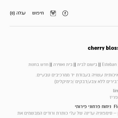
חיפוש
עגלה (0)
||
||
||
Esteban 
בישום לבית
בית ואווירה
חדש בחנות
כותית עשויה בעבודת יד ממרכיבים טבעיים.
בירים ללא צבע/דבקים /כימיקלים)
li
ריז
רותי
– סימפוניה עדינה של עלי כותרת ורודים המבשמים את