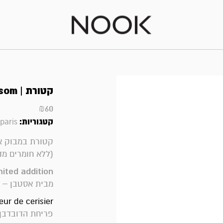
קטורת | cherry blossom
₪
60
קטגוריות:
paris
קטורת במבוק אי
(ללא חומרים מד
mited addition
מבית אסטבן – פ
Fleur de cerisier ניחוח פרחוני פי
פריחת הדובדבן 