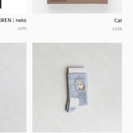
OREN | neko
Cat
₪
195
₪
320