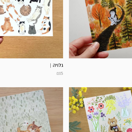
גלויה |
₪
15