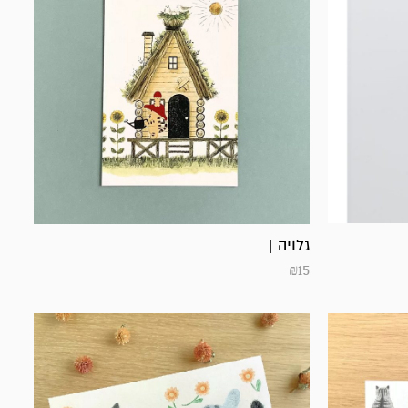
גלויה |
₪
15