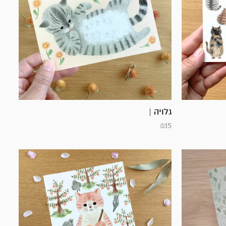
גלויה |
₪
15