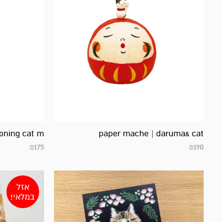
oning cat m
paper mache | daruma& cat
₪
175
₪
190
אזל
במלאי!