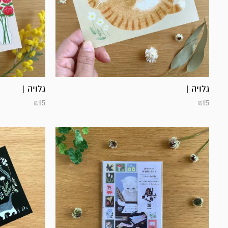
גלויה |
גלויה |
₪
15
₪
15