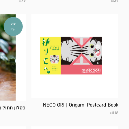
₪
39
₪
39
יגיע
בקרוב
NECO ORI | Origami Postcard Book
פסלון חתול מזל 
₪
118