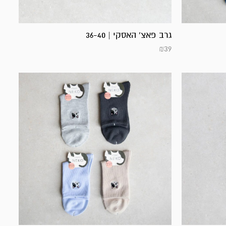
גרב פאצ' האסקי | 36-40
₪
39