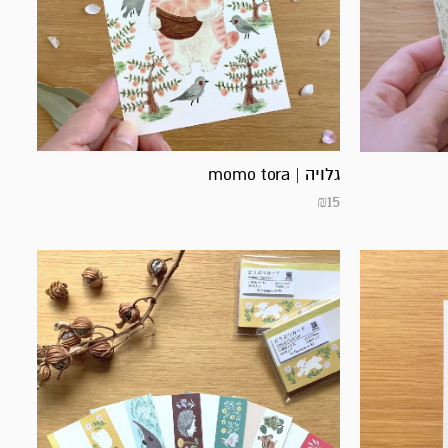
גלויה | momo tora
₪
15