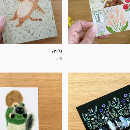
גלויה |
₪
15