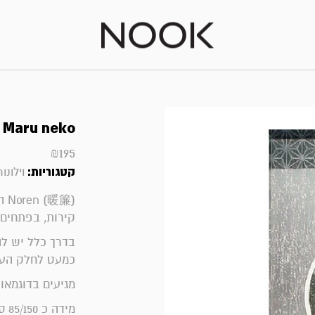
 Maru neko
₪
195
קטגוריות:
וילונות |
暖簾
קירות, בפתחים 
בדרך כלל יש לה
כמעט לחלק העל
מגיעים בדוגמאו
מידה כ 85/150 ס"מ (תעלה עליונה מתאימה למוט בקוטר ~2 ס"מ)