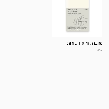
מחברת slim | שורות
₪
59