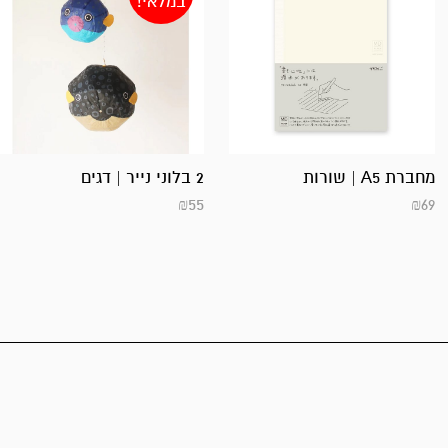
במלאי!
מחברת A5 | שורות
2 בלוני נייר | דגים
₪
55
₪
69