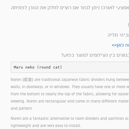
אמצעי לאורכו ניתן לגזור אם רוצים לחלק את הנורן לפתיחה
ביזר תליה
בגוונים בין הצילומים למוצר בפועל
Maru neko (round cat)
Noren (暖簾) are traditional Japanese fabric dividers hung betwee
walls, in doorways, or in windows. They usually have one or more ver
from the bottom to nearly the top of the fabric, allowing for easie
viewing. Noren are rectangular and come in many different material
and pattern
Noren are a fantastic alternative to room dividers and partition sc
lightweight and are very easy to install.