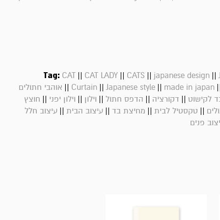
Tag:
||
||
||
||
CAT
CAT LADY
CATS
japanese design
||
||
||
|
made in japan
Japanese style
Curtain
אוהבי חתולים
||
||
||
||
||
ד לקישוט
דקורציה
הדפס חתול
וילון
וילון יפני
חוצץ
||
||
||
||
לים
טקסטיל לבית
מחיצת בד
עיצוב הבית
עיצוב חלל
צוב פנים