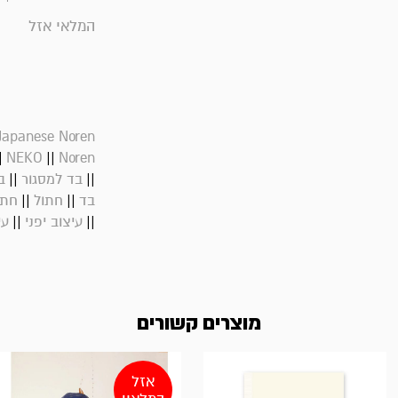
המלאי אזל
Japanese Noren
|
||
NEKO
Noren
||
||
בד למסגור
ב
||
||
בד
חתול
חתו
||
||
עיצוב יפני
עי
מוצרים קשורים
אזל