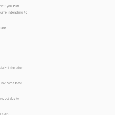
ever you can
you’re intending to
 set!
ially if the other
ll not come loose
product due to
s plain.