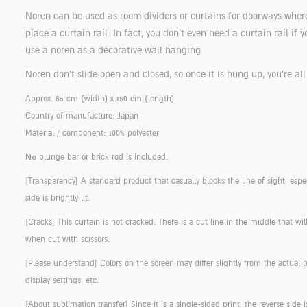
Noren can be used as room dividers or curtains for doorways wher
place a curtain rail. In fact, you don’t even need a curtain rail if 
use a noren as a decorative wall hanging
Noren don’t slide open and closed, so once it is hung up, you’re all
Approx. 85 cm (width) x 150 cm (length)
Country of manufacture: Japan
Material / component: 100% polyester
No
plunge bar or brick rod is included.
[Transparency]
A standard product that casually blocks the line of sight, espec
side is brightly lit.
[Cracks]
This curtain is not cracked. There is a cut line in the middle that wi
when cut with scissors.
[Please understand]
Colors on the screen may differ slightly from the actual 
display settings, etc.
[About sublimation transfer]
Since it is a single-sided print, the reverse side i