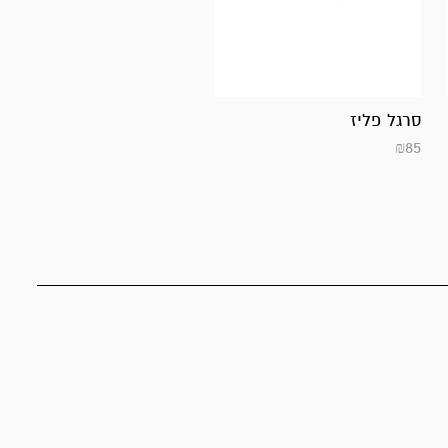
סרגל פליז
₪
85