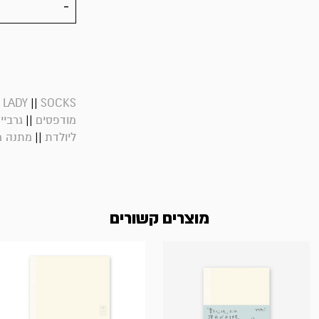
||
 LADY
SOCKS
||
מודפסים
גרבי
||
ליולדת
מתנה 
מוצרים קשורים