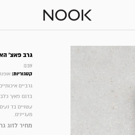
גרב פאצ' האסקי 
₪
39
קטגוריות:
אופנה
גרביים איכותיים מבית m
בדגם פאץ' כלב
עשויים בד נעים
מעניינים.
מחיר לזוג גרב