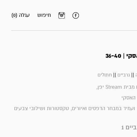
חיפוש
עגלה (0)
| 36-40
||
||
גרביים
חתולים
Strea יפן,
 האסקי
 ועמיד במבחר הדפסים ואיורים, טקסטורות ושילובי צבעים
יים 1