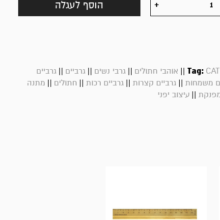
הוסף לעגלה
||
||
||
||
Tag:
CAT
אוהבי חתולים
גרבי נשים
גרביים
גרביים
||
||
||
||
ים משמחות
גרביים קצרות
גרביים רכות
חתולים
מתנה
||
מפנקת
עיצוב יפני