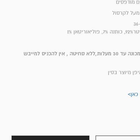
ים מודפסים
יטאן 1%
כביסה עדינה במכונה עד 30 מעלות,ללא סחיטה , אין להכניס למייבש
פן מיוצר בסין
 כאן>