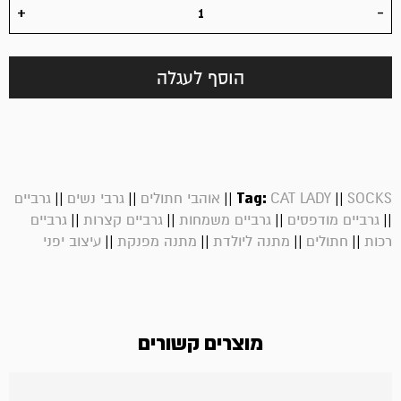
הוסף לעגלה
||
||
||
Tag:
||
SOCKS
CAT LADY
אוהבי חתולים
גרבי נשים
גרביים
||
||
||
||
גרביים מודפסים
גרביים משמחות
גרביים קצרות
גרביים
||
||
||
||
רכות
חתולים
מתנה ליולדת
מתנה מפנקת
עיצוב יפני
מוצרים קשורים