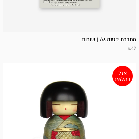
מחברת קטנה A6 | שורות
₪
49
אזל
במלאי!