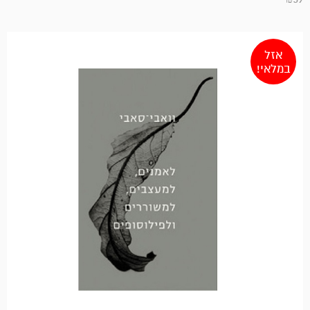
אזל
במלאי!