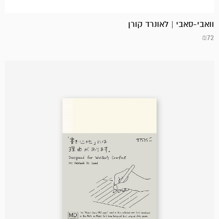
וואבי-סאבי | לאונרד קורן
₪
72