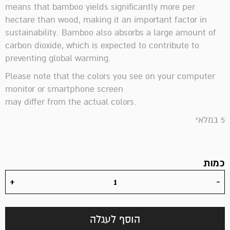
means that bamboo yields significantly more per
hectare than wood, making it an important factor in
sustainability. Bamboo also absorbs a large amount of
carbon dioxide, which is expected to contribute to
preventing global warming.
Please note that the colors you see on your computer
monitor or smartphone screen
may differ from the actual colors.
5 במלאי
כמות
הוסף לעגלה