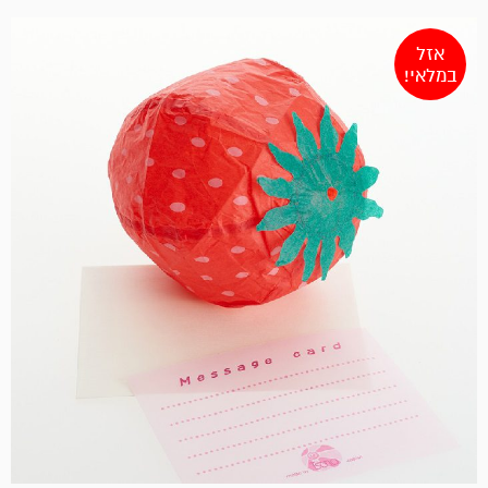
אזל
במלאי!