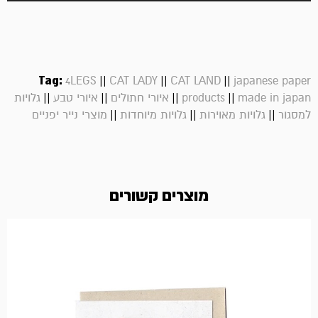
Tag:
||
||
||
4LEGS
CAT LADY
CAT LAND
japanese paper
||
||
||
||
made in japan
products
איורי חתולים
איורי טבע
גלויות
||
||
||
למסגור
גלויות מאוירות
גלויות מיוחדות
מוצרי נייר יפניים
מוצרים קשורים