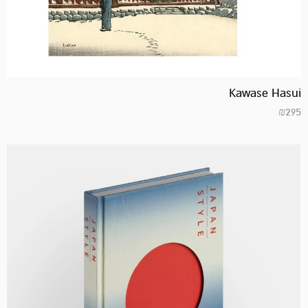
Kawase Hasui
₪
295