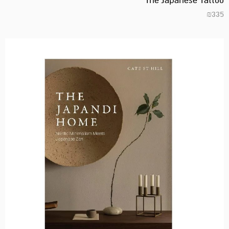
The Japanese Tattoo
₪
335
המחיר
המחיר