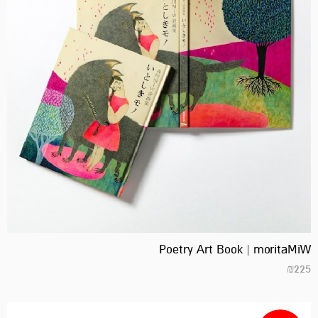
Poetry Art Book | moritaMiW
₪
225