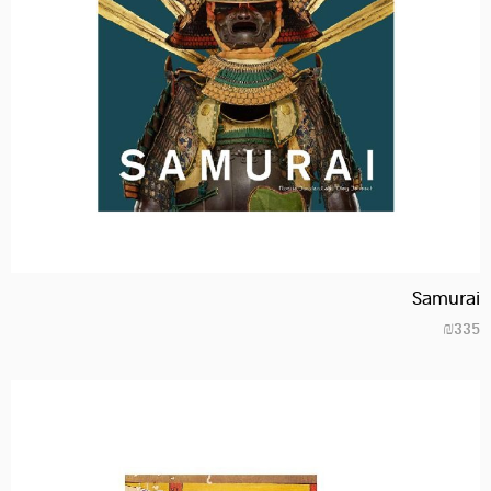
Samurai
₪
335