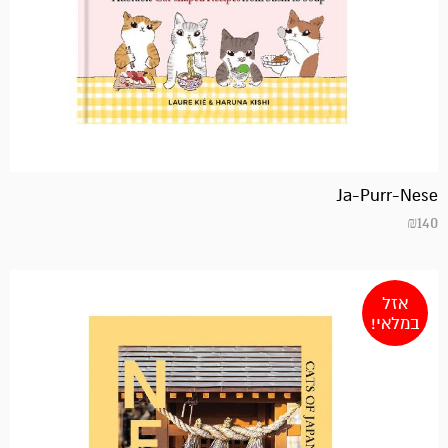
Ja-Purr-Nese
₪
140
אזל
במלאי!