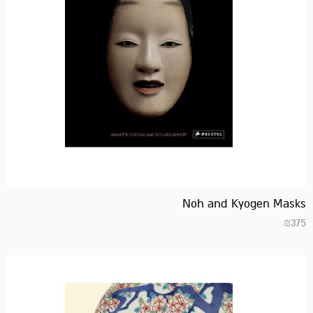
המחיר
המחיר
הנוכחי
המקורי
היה:
הוא:
₪145.
₪175.
Noh and Kyogen Masks
₪
375