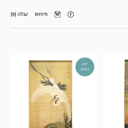
חיפוש
עגלה (0)
יגיע
בקרוב