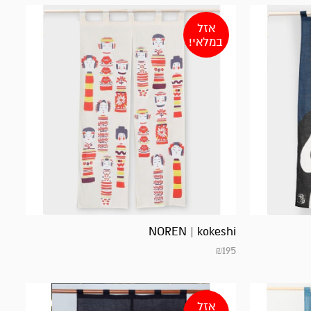
אזל
במלאי!
NOREN | kokeshi
₪
195
אזל