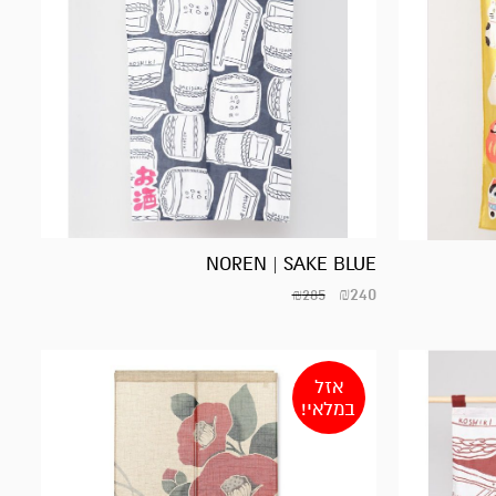
NOREN | SAKE BLUE
₪
240
₪
285
אזל
במלאי!