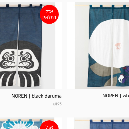
אזל
במלאי!
NOREN | whi
NOREN | black daruma
₪
195
אזל