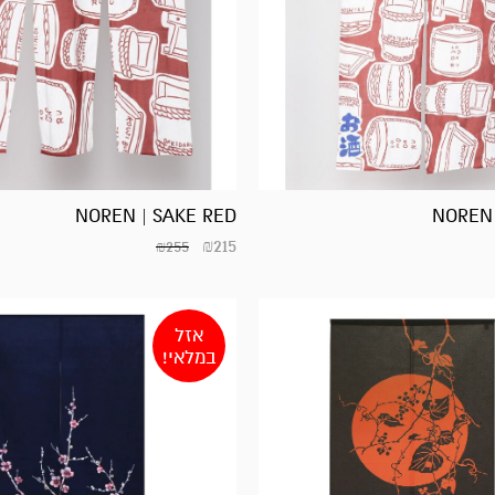
NOREN | SAKE RED
NOREN 
₪
215
₪
255
אזל
במלאי!