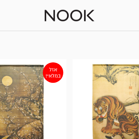
אזל
במלאי!