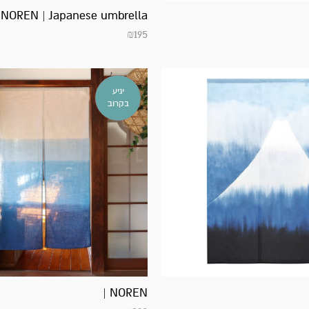
NOREN | Japanese umbrella
₪
195
אזל
יגיע
במלאי!
בקרוב
NOREN |