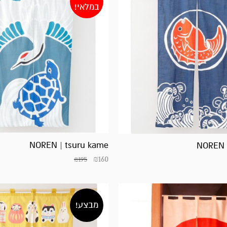
במלאי!
NOREN | tsuru kame
NOREN 
₪
160
₪
195
מבצע!