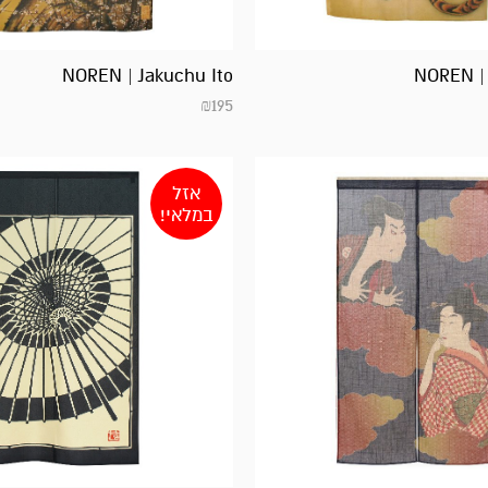
NOREN | Jakuchu Ito
NOREN | 
₪
195
אזל
במלאי!