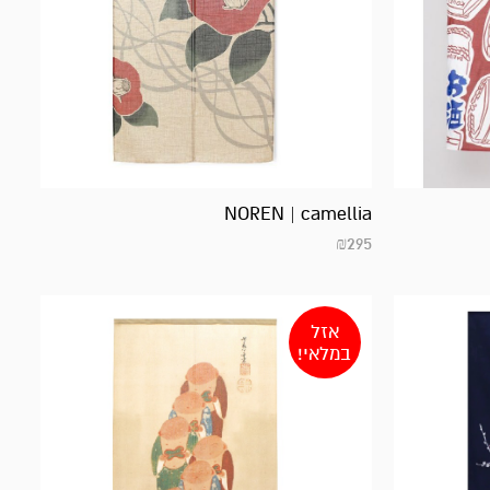
NOREN | camellia
₪
295
אזל
במלאי!