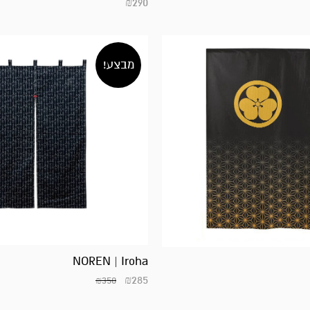
₪
290
מבצע!
NOREN | Iroha
₪
285
₪
350