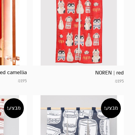
ed camellia
NOREN | red
₪
195
₪
195
מבצע!
מבצע!