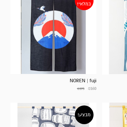
במלאי!
NOREN | fuji
₪
160
₪
195
מבצע!