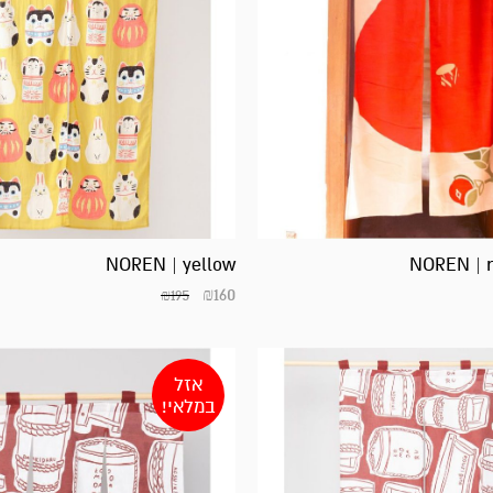
NOREN | yellow
NOREN | r
₪
160
₪
195
אזל
במלאי!