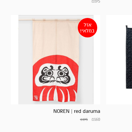
₪
195
אזל
במלאי!
NOREN | red daruma
₪
160
₪
195