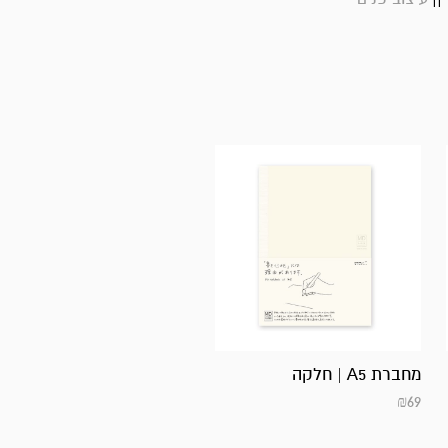
מחברת A5 | חלקה
₪
69