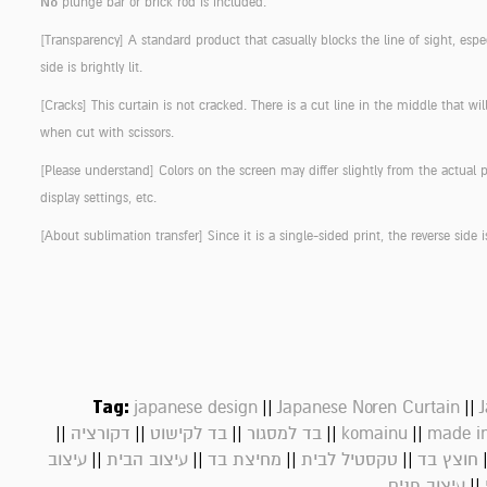
No
plunge bar or brick rod is included.
[Transparency]
A standard product that casually blocks the line of sight, espec
side is brightly lit.
[Cracks]
This curtain is not cracked. There is a cut line in the middle that wi
when cut with scissors.
[Please understand]
Colors on the screen may differ slightly from the actual 
display settings, etc.
[About sublimation transfer]
Since it is a single-sided print, the reverse side i
Tag:
||
||
japanese design
Japanese Noren Curtain
J
||
||
||
||
||
made in
komainu
בד למסגור
בד לקישוט
דקורציה
||
||
||
||
חוצץ בד
טקסטיל לבית
מחיצת בד
עיצוב הבית
עיצוב
||
עיצוב פנים