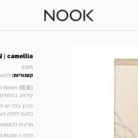
 | camellia
₪
295
קטגוריות:
וילונות |
暖簾
קירות, בפתחים 
בדרך כלל יש לה
כמעט לחלק העל
מגיעים בדוגמאו
מידה כ 85/150 ס"מ (תעלה עליונה מתאימה למוט בקוטר ~2 ס"מ)