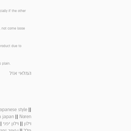
ially if the other
ll not come loose
product due to
s plain.
המלאי אזל
||
apanese style
||
 japan
Noren
||
||
וילון
וילון יפני
||
חלל
עיצוב יפני