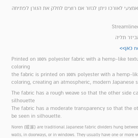
אמצעי לאורכו ניתן לגזור אם רוצים לחלק את הנורן לפתיחה
ביזר תליה
Printed on 100% polyester fabric with a hemp-like text
coloring
the fabric is printed on 100% polyester with a hemp-li
coloring, creating an atmospheric, modern Japanese 
The fabric has a rough weave so that the other side c
silhouette
The fabric has a moderate transparency so that the o
be seen in silhouette.
Noren (暖簾) are traditional Japanese fabric dividers hung betwee
walls, in doorways, or in windows. They usually have one or more ver