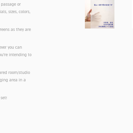
r passage or
s, sizes, colors,
reens as they are
ever you can
you’re intending to
hared room/studio
ging area in a
 set!