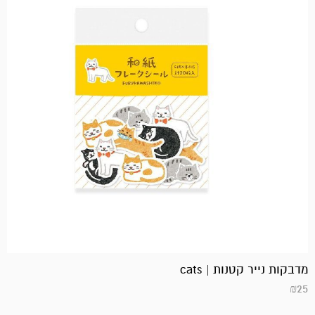
מדבקות נייר קטנות | cats
₪
25