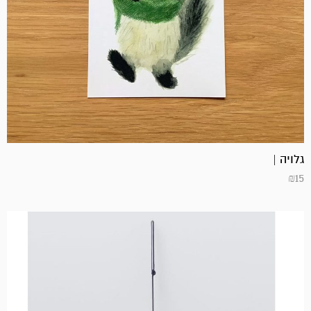
גלויה |
₪
15