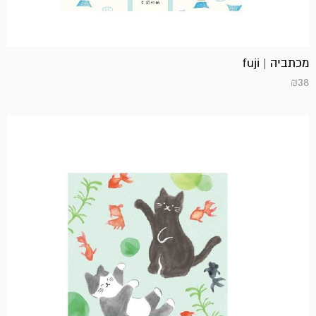
מכתביה | fuji
₪
38