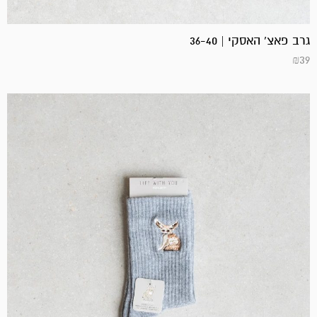
גרב פאצ' האסקי | 36-40
₪
39