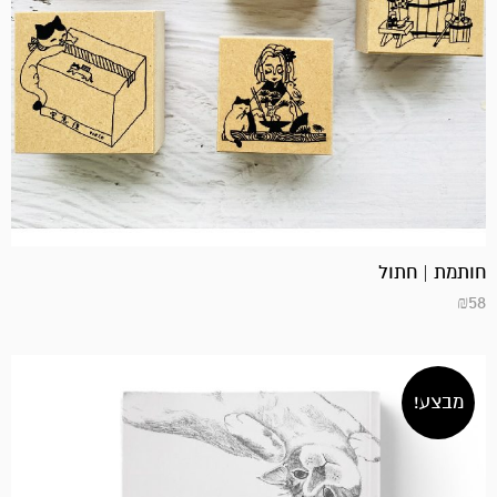
חותמת | חתול
₪
58
מבצע!