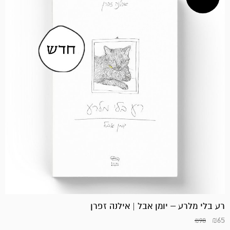
רע בלי מלרע – יומן אבל | אילנה זפרן
₪
65
₪
98