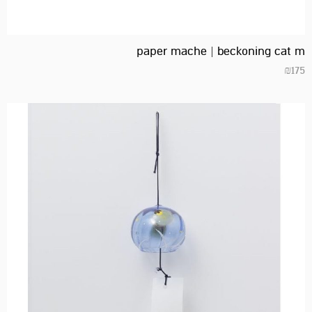
paper mache | beckoning cat m
₪
175