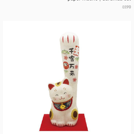
₪
190