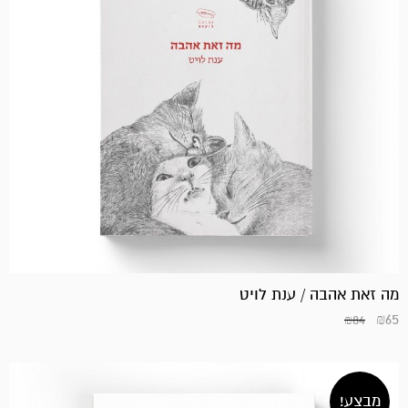
מה זאת אהבה / ענת לויט
₪
65
₪
84
מבצע!