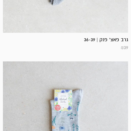
גרב פאצ' פנק | 36-39
₪
39