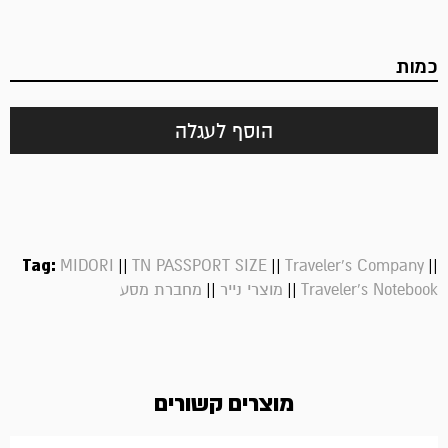
כמות
הוסף לעגלה
Tag:
||
||
||
MIDORI
TN PASSPORT SIZE
Traveler's Company
||
||
Traveler's Notebook
מוצרי נייר
מחברת מסע
מוצרים קשורים