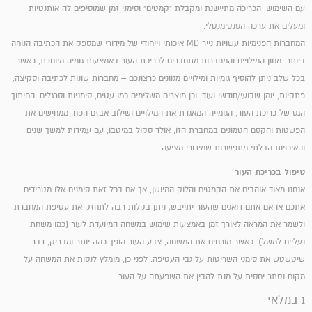
עם השימוש, הכריכה מתיישנת ומקבלת "קמטים" וסימני זמן שמוסיפים לה אותנטיות
ומעלים את ערכה הסנטימנטלי.
המחברות הפנימיות עשויות נייר MD איכותי וייחודי של מידורי שמספק את הכתיבה הנוחה
ביותר. מגוון המילויים והמחברות מתחברים לכריכת העור באמצעות גומיה מיוחדת, כאשר
בכל שלב ניתן להוסיף גומיות ומילויים מגוונים כרצונכם – מחברות שונות לכתיבה וסקיצה,
פתקיות, יומן שבועי/חודשי ועוד, וכן מוצרים משלימים כמו עטים, סימניות וסרגלים. החיתוך
הגס של כריכת העור, הגומייה המאגדת את המילויים ושילוב אבזם הפח, ממחישים את
הפשטות והקסם הטמונים במחברת הזו, אולד סקול במיטבו, עם עמידות למשך שנים
והאיכויות הבלתי מתפשרות שמידורי מציעה.
טיפול בכריכת העור
אנחנו מאוד אוהבים את הקמטים והלוק המיושן, אך אם בכל זאת סימנים אלו מטרידים
אתכם או אם אתם דואגים שהעור יתייבש, ניתן בקלות רבה לתחזק את עטיפת המחברת
ולשמר את המראה לאורך זמן באמצעות שימוש במשחה המיועדת לעור (כמו משחת
נעליים למשל). כאשר מורחים את המשחה, צבע העור הופך כהה יותר ומבריק, דבר
שיטשטש את סימני השריטות על גבי העטיפה. לפני כן, מומלץ לנסות את המשחה על
.
מקום נסתר יחסית על מנת להבין את השפעתה על העור
1 במלאי