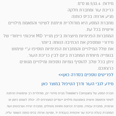
מידות: 10.5/13.4 ס"מ
כריכת עור ומחברת חלקה
מגיע ארוזה בכיס כותנה
מחברת המסע היא מודולרית וניתנת לשינוי והתאמת מילויים
אישית בכל עת.
המחברות הפנימיות מיוצרות ביפן מנייר MD איכותי וייחודי של
מידורי שמספק את הכתיבה הנוחה ביותר.
את שלל המילויים והמחברות הפנימיות תוסיפו ע"י שימוש
בגומייה מיוחדת המחברת בינם לבין כריכת העור.
ניתן בכל שלב להוסיף גומיות נוספות ומילויים מגוונים
כרצונכם.
לפריטים נוספים בסדרה כאן>>
מידע לגבי העור ודרך הטיפול במוצר כאן
חברת המסע של Traveler's Company מבית מידורי יפן, מודולרית רב שימושית הניתנת
לשינוי והתאמה אישית באמצעות מילויים ייעודיים המצורפים לה. יכולה לשמש כיומן או
ארגונית, מחברת עבודה, מחברת זכרונות וחוויות מטיולים, מחברת יצירה ושרבוטים ועוד.
המחברת בעלת כריכת עור איכותית בעבודת יד, ומגיעה ארוזה בכיס כותנה השומר עליה.