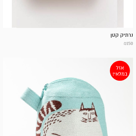
נרתיק קטן
₪
150
אזל
במלאי!