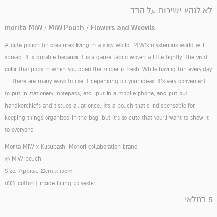
לא לגהץ ישירות על הבד
morita MiW / MiW Pouch / Flowers and Weevils
A cute pouch for creatures living in a slow world. MiW's mysterious world will
spread. It is durable because it is a gauze fabric woven a little tightly. The vivid
color that pops in when you open the zipper is fresh. While having fun every day
… There are many ways to use it depending on your ideas. It's very convenient
to put in stationery, notepads, etc., put in a mobile phone, and put out
handkerchiefs and tissues all at once. It's a pouch that's indispensable for
keeping things organized in the bag, but it's so cute that you'll want to show it
to everyone
Morita MiW x Kusubashi Monori collaboration brand
◎ MiW pouch
Size: Approx. 22cm x 13cm
100% cotton | inside lining
polyester
5 במלאי