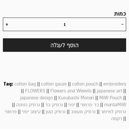
כמות
הוסף לעגלה
Tag:
||
||
||
cotton bag
cotton gauze
cotton pouch
embroidery
||
||
||
||
FLOWERS
Flowers and Weevils
japanese art
||
||
||
japanese design
Kusubashi Monori
MiW Pouch
||
||
||
||
||
moritaMiW
בד פרחוני
יפני
נרתיק בד
נרתיק כותנה
||
||
||
||
נרתיק לאיפור
נרתיק מעוצב
נרתיק קטן
עיצוב יפני
פרחוני
||
רקמה