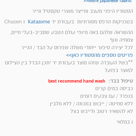
more japanese fabric<<
הסטודיו היפני מעצב ומייצר מוצרי טקסטיל ונייר
בטכניקות הדפס מסורתיות בעבודת יד
Katazome
ו Chusen
ההשראה שלהם באה מיופי עולם הטבע שסביב-בעלי חיים,
צמחיה ונוף
לכל יצירה סיפור ייחודי משלה שפרוס על הבד / הנייר
פריטים נוספים מהסטודיו כאן>>
**בשל העובדה שזהו מוצר בעבודת יד יתכן הבדל בין הצילום
למוצר בפועל
טיפול בבד:
best recommend hand wash
כביסה במים קרים
בנפרד / עם צבעים דומים
ללא סחיטה / ייבוש במכונה / ללא מלבין
לא להשאיר רטוב ולייבש בצל
1 במלאי