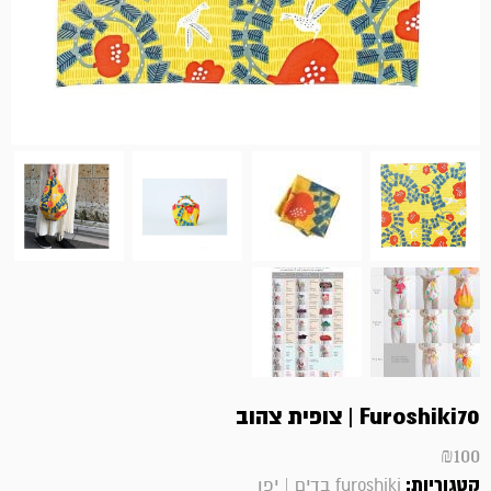
Furoshiki70 | צופית צהוב
₪
100
קטגוריות:
furoshiki בדים | יפן