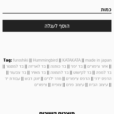
כמות
הוסף לעגלה
Tag:
||
||
||
furoshiki
Hummingbird
KATAKATA
made in japan
||
||
||
||
||
||
איור ציפורים
בד יפני
בד כותנה
בד לאריזה
בד למסגור
||
||
||
||
||
בד למפה
בד לקישוט
בד לתמונה
בד מאויר
בד צבעוני
||
||
||
||
הדפס ידני
הדפס ציפורים
חדר ילדים
יונק דבש
עבודת יד
||
||
||
||
עיצוב הבית
עיצוב פנים
צופית
ציפורים
מוצרים קשורים